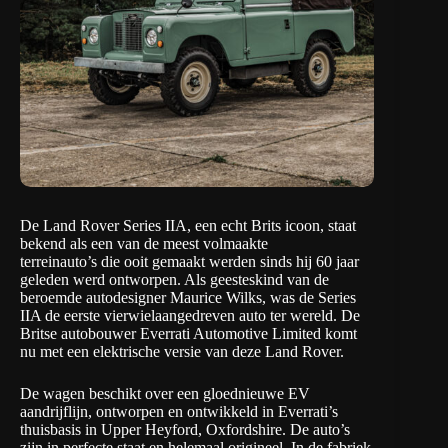
De
Land Rover Series IIA
, een echt Brits icoon, staat
bekend als een van de meest volmaakte
terreinauto’s die ooit gemaakt werden sinds hij 60 jaar
geleden werd ontworpen. Als geesteskind van de
beroemde autodesigner Maurice Wilks, was de Series
IIA de eerste vierwielaangedreven auto ter wereld. De
Britse autobouwer
Everrati Automotive Limited
komt
nu met een elektrische versie van deze Land Rover.
De wagen beschikt over een gloednieuwe EV
aandrijflijn, ontworpen en ontwikkeld in Everrati’s
thuisbasis in Upper Heyford, Oxfordshire. De auto’s
zijn in perfecte staat en helemaal origineel. In de fabriek