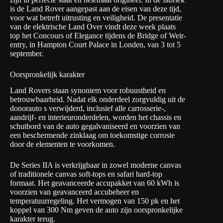
is de Land Rover aangepast aan de eisen van deze tijd,
voor wat betreft uitrusting en veiligheid. De presentatie
van de elektrische Land Over vindt deze week plaats
top het Concours of Elegance tijdens de Bridge of Weir-
entry, in Hampton Court Palace in Londen, van 3 tot 5
september.
Oorspronkelijk karakter
Land Rovers staan synoniem voor robuustheid en
betrouwbaarheid. Nadat elk onderdeel zorgvuldig uit de
donorauto s verwijderd, inclusief alle carrosserie-,
aandrijf- en interieuronderdelen, worden het chassis en
schutbord van de auto gegalvaniseerd en voorzien van
een beschermende zinklaag om toekomstige corrosie
door de elementen te voorkomen.
De Series IIA is verkrijgbaar in zowel moderne canvas
of traditionele canvas soft-tops en safari hard-top
formaat. Het geavanceerde accupakket van 60 kWh is
voorzien van geavanceerd accubeheer en
temperatuurregeling. Het vermogen van 150 pk en het
koppel van 300 Nm geven de auto zijn oorspronkelijke
karakter terug.