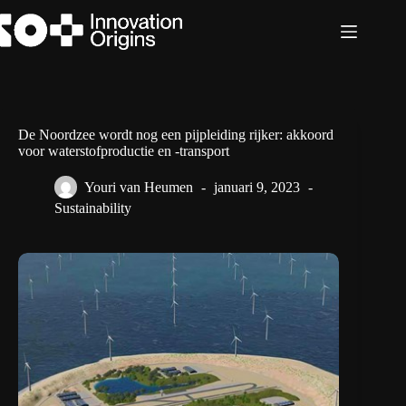
Ga
naar
de
inhoud
De Noordzee wordt nog een pijpleiding rijker: akkoord
voor waterstofproductie en -transport
Youri van Heumen
januari 9, 2023
Sustainability