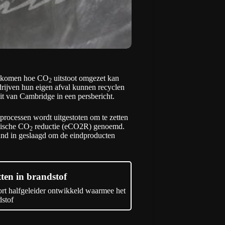
 gekomen hoe CO
uitstoot omgezet kan
2
rijven hun eigen afval kunnen recyclen
teit van Cambridge in een
persbericht
.
 processen wordt uitgestoten om te zetten
mische CO
reductie (eCO2R) genoemd.
2
and in geslaagd om de eindproducten
ten in brandstof
rt halfgeleider ontwikkeld waarmee het
stof