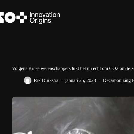
Ga
naar
de
inhoud
Volgens Britse wetenschappers lukt het nu echt om CO2 om te ze
Rik Durkstra
januari 25, 2023
Decarbonizing 