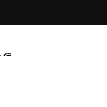
ent kritisch op herstelmiljarden Polen
 8, 2022