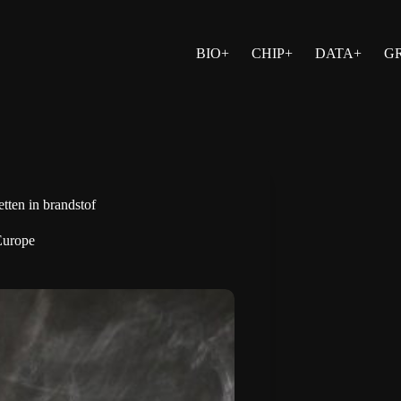
BIO+
CHIP+
DATA+
G
tten in brandstof
Europe