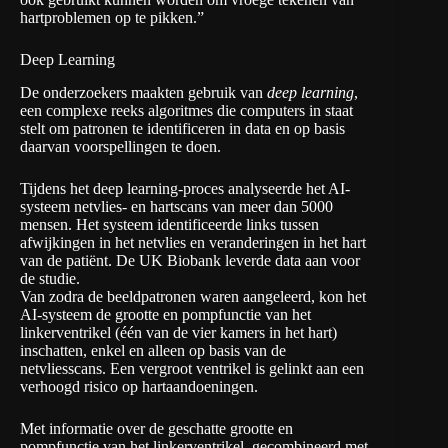
hartproblemen op te pikken.”
Deep Learning
De onderzoekers maakten gebruik van
deep learning
,
een complexe reeks algoritmes die computers in staat
stelt om patronen te identificeren in data en op basis
daarvan voorspellingen te doen.
Tijdens het deep learning-proces analyseerde het AI-
systeem netvlies- en hartscans van meer dan 5000
mensen. Het systeem identificeerde links tussen
afwijkingen in het netvlies en veranderingen in het hart
van de patiënt. De UK Biobank leverde data aan voor
de studie.
Van zodra de beeldpatronen waren aangeleerd, kon het
AI-systeem de grootte en pompfunctie van het
linkerventrikel (één van de vier kamers in het hart)
inschatten, enkel en alleen op basis van de
netvliesscans. Een vergroot ventrikel is gelinkt aan een
verhoogd risico op hartaandoeningen.
Met informatie over de geschatte grootte en
pompfunctie van het linkerventrikel, gecombineerd met