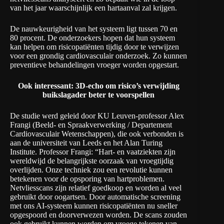
van het jaar waarschijnlijk een hartaanval zal krijgen.
De nauwkeurigheid van het systeem ligt tussen 70 en
80 procent. De onderzoekers hopen dat hun systeem
kan helpen om risicopatiënten tijdig door te verwijzen
voor een grondig cardiovasculair onderzoek. Zo kunnen
preventieve behandelingen vroeger worden opgestart.
Ook interessant:
3D-echo om risico’s verwijding
buikslagader beter te voorspellen
De studie werd geleid door KU Leuven-professor Alex
Frangi (Beeld- en Spraakverwerking / Departement
Cardiovasculair Wetenschappen), die ook verbonden is
aan de universiteit van Leeds en het Alan Turing
Institute. Professor Frangi: “Hart- en vaatziekten zijn
wereldwijd de belangrijkste oorzaak van vroegtijdig
overlijden. Onze techniek zou een revolutie kunnen
betekenen voor de opsporing van hartproblemen.
Netvliesscans zijn relatief goedkoop en worden al veel
gebruikt door oogartsen. Door automatische screening
met ons AI-systeem kunnen risicopatiënten nu sneller
opgespoord en doorverwezen worden. De scans zouden
ook gebruikt kunnen worden om vroege tekenen van