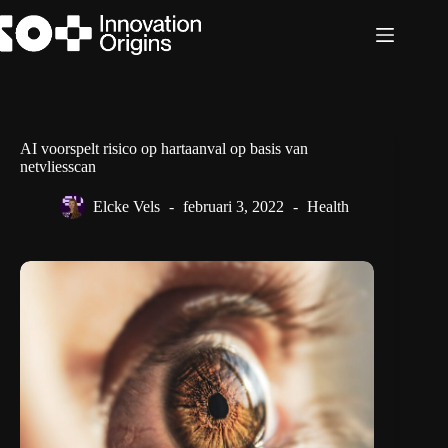
Ga
naar
de
inhoud
AI voorspelt risico op hartaanval op basis van
netvliesscan
Elcke Vels
februari 3, 2022
Health