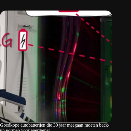
Goedkope autobatterijen die 30 jaar meegaan moeten back-
up vormen voor energienet