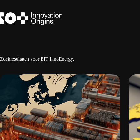
Ga
naar
de
inhoud
Zoekresultaten voor EIT InnoEnergy,