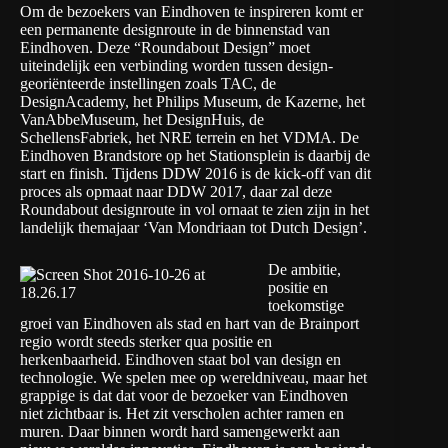
Om de bezoekers van Eindhoven te inspireren komt er
een permanente designroute in de binnenstad van
Eindhoven. Deze “Roundabout Design” moet
uiteindelijk een verbinding worden tussen design-
georiënteerde instellingen zoals TAC, de
DesignAcademy, het Philips Museum, de Kazerne, het
VanAbbeMuseum, het DesignHuis, de
SchellensFabriek, het NRE terrein en het VDMA. De
Eindhoven Brandstore op het Stationsplein is daarbij de
start en finish. Tijdens DDW 2016 is de kick-off van dit
proces als opmaat naar DDW 2017, daar zal deze
Roundabout designroute in vol ornaat te zien zijn in het
landelijk themajaar ‘Van Mondriaan tot Dutch Design’.
De ambitie,
positie en
toekomstige
groei van Eindhoven als stad en hart van de Brainport
regio wordt steeds sterker qua positie en
herkenbaarheid. Eindhoven staat bol van design en
technologie. We spelen mee op wereldniveau, maar het
grappige is dat dat voor de bezoeker van Eindhoven
niet zichtbaar is. Het zit verscholen achter ramen en
muren. Daar binnen wordt hard samengewerkt aan