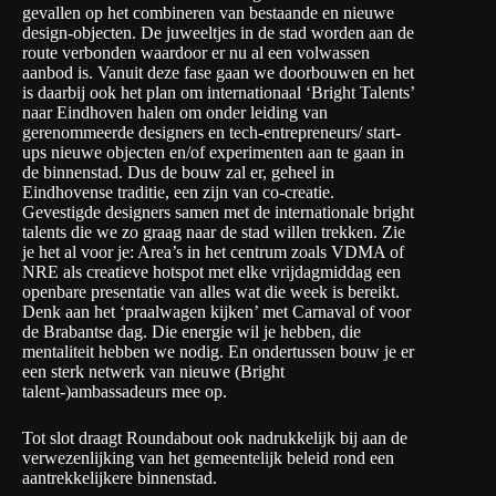
gevallen op het combineren van bestaande en nieuwe
design-objecten. De juweeltjes in de stad worden aan de
route verbonden waardoor er nu al een volwassen
aanbod is. Vanuit deze fase gaan we doorbouwen en het
is daarbij ook het plan om internationaal ‘Bright Talents’
naar Eindhoven halen om onder leiding van
gerenommeerde designers en tech-entrepreneurs/ start-
ups nieuwe objecten en/of experimenten aan te gaan in
de binnenstad. Dus de bouw zal er, geheel in
Eindhovense traditie, een zijn van co-creatie.
Gevestigde designers samen met de internationale bright
talents die we zo graag naar de stad willen trekken. Zie
je het al voor je: Area’s in het centrum zoals VDMA of
NRE als creatieve hotspot met elke vrijdagmiddag een
openbare presentatie van alles wat die week is bereikt.
Denk aan het ‘praalwagen kijken’ met Carnaval of voor
de Brabantse dag. Die energie wil je hebben, die
mentaliteit hebben we nodig. En ondertussen bouw je er
een sterk netwerk van nieuwe (Bright
talent-)ambassadeurs mee op.
Tot slot draagt Roundabout ook nadrukkelijk bij aan de
verwezenlijking van het gemeentelijk beleid rond een
aantrekkelijkere binnenstad.