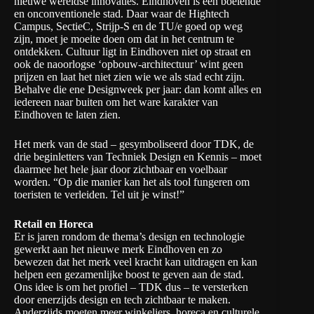
nieuwe wereldse innovaties. Eindhoven is een boeiende
en onconventionele stad. Daar waar de Hightech
Campus, SectieC, Strijp-S en de TU/e goed op weg
zijn, moet je moeite doen om dat in het centrum te
ontdekken. Cultuur ligt in Eindhoven niet op straat en
ook de naoorlogse ‘opbouw-architectuur’ wint geen
prijzen en laat het niet zien wie we als stad echt zijn.
Behalve die ene Designweek per jaar: dan komt alles en
iedereen naar buiten om het ware karakter van
Eindhoven te laten zien.
Het merk van de stad – gesymboliseerd door TDK, de
drie beginletters van Techniek Design en Kennis – moet
daarmee het hele jaar door zichtbaar en voelbaar
worden. “Op die manier kan het als tool fungeren om
toeristen te verleiden. Tel uit je winst!”
Retail en Horeca
Er is jaren rondom de thema’s design en technologie
gewerkt aan het nieuwe merk Eindhoven en zo
bewezen dat het merk veel kracht kan uitdragen en kan
helpen een gezamenlijke boost te geven aan de stad.
Ons idee is om het profiel – TDK dus – te versterken
door enerzijds design en tech zichtbaar te maken.
Anderzijds moeten meer winkeliers, horeca en culturele