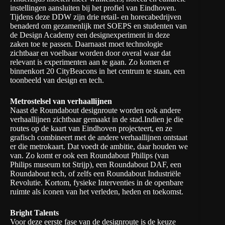
instellingen aansluiten bij het profiel van Eindhoven.
Tijdens deze DDW zijn drie retail- en horecabedrijven
benaderd om gezamenlijk met SOEPS en studenten van
de Design Academy een designexperiment in deze
zaken toe te passen. Daarnaast moet technologie
zichtbaar en voelbaar worden door overal waar dat
relevant is experimenten aan te gaan. Zo komen er
binnenkort 20 CityBeacons in het centrum te staan, een
toonbeeld van design en tech.
Metrostelsel van verhaallijnen
Naast de Roundabout designroute worden ook andere
verhaallijnen zichtbaar gemaakt in de stad.Indien je die
routes op de kaart van Eindhoven projecteert, en ze
grafisch combineert met de andere verhaallijnen ontstaat
er die metrokaart. Dat voedt de ambitie, daar houden we
van. Zo komt er ook een Roundabout Philips (van
Philips museum tot Strijp), een Roundabout DAF, een
Roundabout tech, of zelfs een Roundabout Industriële
Revolutie. Kortom, fysieke Interventies in de openbare
ruimte als iconen van het verleden, heden en toekomst.
Bright Talents
Voor deze eerste fase van de designroute is de keuze