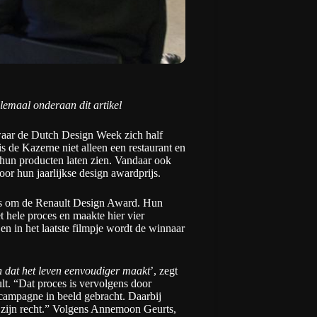
lemaal onderaan dit artikel
waar de Dutch Design Week zich half
s de Kazerne niet alleen een restaurant en
 hun producten laten zien. Vandaar ook
oor hun jaarlijkse design awardprijs.
’s om de
Renault Design Award
. Hun
t hele proces en maakte hier vier
n in het laatste filmpje wordt de winnaar
en dat het leven eenvoudiger maakt
’, zegt
. “Dat proces is vervolgens door
campagne in beeld gebracht. Daarbij
t zijn recht.” Volgens Annemoon Geurts,