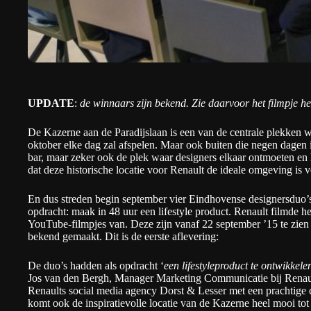
UPDATE
:
de winnaars zijn bekend. Zie daarvoor het filmpje he
De Kazerne aan de Paradijslaan is een van de centrale plekken 
oktober elke dag zal afspelen. Maar ook buiten die negen dagen i
bar, maar zeker ook de plek waar designers elkaar ontmoeten en
dat deze historische locatie voor Renault de ideale omgeving is v
En dus streden begin september vier Eindhovense designersduo
opdracht: maak in 48 uur een lifestyle product. Renault filmde he
YouTube-filmpjes van. Deze zijn vanaf 22 september ’15 te zien e
bekend gemaakt. Dit is de eerste aflevering:
De duo’s hadden als opdracht ‘
een lifestyleproduct te ontwikkel
Jos van den Bergh, Manager Marketing Communicatie bij Renault
Renaults social media agency Dorst & Lesser met een prachtige 
komt ook de inspiratievolle locatie van de Kazerne heel mooi to