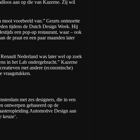
adloos aan op die van Kazerne. Zij wil
een mooi voorbeeld van.” Geurts ontmoette
eden tijdens de Dutch Design Week. Hij
estijds een pop-up restaurant, waar – ook
aan de praat en een paar maanden later
r Renault Nederland was later wel op zoek
gens in het Lab ondergebracht.” Kazerne
 creatieven met andere (economische)
le vraagstukken.
msterdam met zes designers, die in een
ten ontwerpen gebaseerd op de
masteropleiding Automotive Design aan
e keuze’.