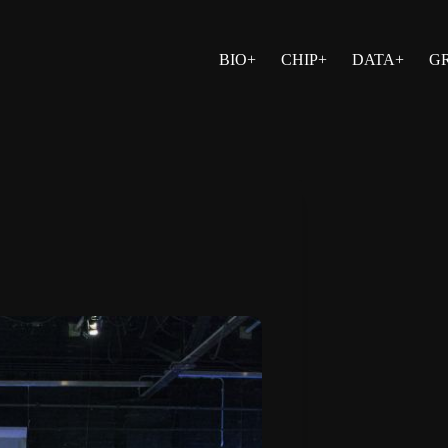
BIO+
CHIP+
DATA+
G