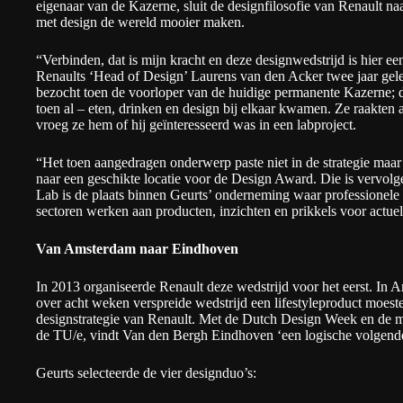
eigenaar van de Kazerne, sluit de designfilosofie van Renault na
met design de wereld mooier maken.
“Verbinden, dat is mijn kracht en deze designwedstrijd is hier 
Renaults ‘Head of Design’
Laurens van den Acker
twee jaar gel
bezocht toen de voorloper van de huidige permanente Kazerne; d
toen al – eten, drinken en design bij elkaar kwamen. Ze raakten 
vroeg ze hem of hij geïnteresseerd was in een labproject.
“Het toen aangedragen onderwerp paste niet in de strategie maa
naar een geschikte locatie voor de Design Award. Die is vervol
Lab is de plaats binnen Geurts’ onderneming waar professionele
sectoren werken aan producten, inzichten en prikkels voor actue
Van Amsterdam naar Eindhoven
In 2013 organiseerde Renault deze wedstrijd voor het eerst. In A
over acht weken verspreide wedstrijd een lifestyleproduct moes
designstrategie van Renault. Met de Dutch Design Week en de 
de TU/e, vindt Van den Bergh Eindhoven ‘een logische volgend
Geurts selecteerde de vier designduo’s: