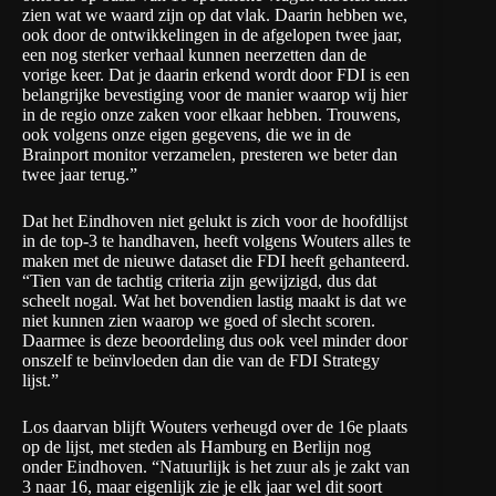
zien wat we waard zijn op dat vlak. Daarin hebben we,
ook door de ontwikkelingen in de afgelopen twee jaar,
een nog sterker verhaal kunnen neerzetten dan de
vorige keer. Dat je daarin erkend wordt door FDI is een
belangrijke bevestiging voor de manier waarop wij hier
in de regio onze zaken voor elkaar hebben. Trouwens,
ook volgens onze eigen gegevens, die we in de
Brainport monitor verzamelen, presteren we beter dan
twee jaar terug.”
Dat het Eindhoven niet gelukt is zich voor de hoofdlijst
in de top-3 te handhaven, heeft volgens Wouters alles te
maken met de nieuwe dataset die FDI heeft gehanteerd.
“Tien van de tachtig criteria zijn gewijzigd, dus dat
scheelt nogal. Wat het bovendien lastig maakt is dat we
niet kunnen zien waarop we goed of slecht scoren.
Daarmee is deze beoordeling dus ook veel minder door
onszelf te beïnvloeden dan die van de FDI Strategy
lijst.”
Los daarvan blijft Wouters verheugd over de 16e plaats
op de lijst, met steden als Hamburg en Berlijn nog
onder Eindhoven. “Natuurlijk is het zuur als je zakt van
3 naar 16, maar eigenlijk zie je elk jaar wel dit soort