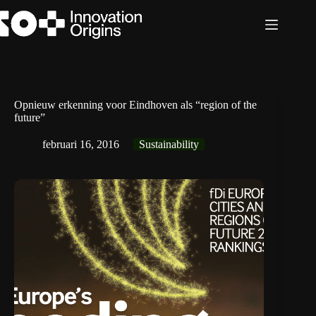
Ga
naar
de
inhoud
Opnieuw erkenning voor Eindhoven als “region of the
future”
februari 16, 2016
Sustainability