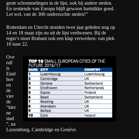
grote schommelingen in de lijst, ook bij andere steden.
En zestiende van Europa blijft gewoon hartstikke goed.
Let wel, van de 300 onderzochte steden!”
Rotterdam en Utrecht stonden twee jaar geleden nog op
14 en 18 maar zijn nu uit de lijst verdwenen. Bij de
regio’s moet Brabant ook een klap verwerken: van plek
10 naar 22.
Ove
rall
is
Eind
hov
en
de
vier
de
“klei
ne
stad
”, na
Luxemburg, Cambridge en Genève.