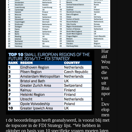
Har
ald
Wou
ters,
die
van
uit
Brai
npor
t
Dev
elop
men
t de beoordelingen heeft geanalyseerd, is vooral blij met
de topscore in de FDI Strategy lijst. “We hebben in
oktober op basis van 10 specifieke vragen moeten laten