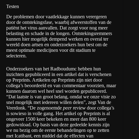
Testen
De problemen door vaatlekkage kunnen verergeren
door de ontstekingsfase, waarbij afweerstoffen van de
patiënt het virus aanvallen. Dat zorgt voor nog meer
belasting en schade in de longen. Ontstekingsremmers
kunnen hier mogelijk dempend werken en overal ter
wereld doen artsen en onderzoekers hun best om de
meest optimale medicijnen voor dit stadium te
selecteren.
Onderzoekers van het Radboudumc hebben hun
inzichten gepubliceerd in een artikel dat is verschenen
op
Preprints
. Artikelen op Preprints zijn niet door
collega’s beoordeeld en van commentaar voorzien, maar
kunnen daarom wel heel snel worden gepubliceerd.
“Dat laatste is van groot belang, omdat we onze visie zo
snel mogelijk met iedereen willen delen”, zegt Van de
Veerdonk. “De zogenoemde
peer review
door collega’s
is sowieso in volle gang. Het artikel op Preprints is al
ongeveer 1500 keer bekeken en meer dan 800 keer
gedownload. Op basis van deze gedeelde kennis zijn
we nu bezig om de eerste behandelingen op te zetten
met
Icatibant
, een middel dat de effecten van