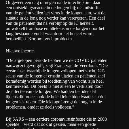
Ongeveer een dag of negen na de infectie komt daar
een ontstekingsreactie in de longen bij; de antistoffen
van de patiënt vallen het virus in de longen aan, wat de
situatie in de long nog verder kan verergeren. Een deel
van de patiënten dat na verblijf op de IC herstelt,
ontwikkelt trombose en littekens in de longen door het
lang bestaande vocht waardoor het herstel wordt
bemoeilijkt. Kortom: vochtprobleem.
Nieuwe theorie
“De afgelopen periode hebben we de COVID-patiënten
nauwgezet gevolgd”, zegt Frank van de Veerdonk. “Die
eerste fase, waarbij de longen vollopen met vocht, CT-
scans van de longen er ernstig uitzien en patiënten snel
kortademig worden bij toediening van vocht, zijn heel
kenmerkend. Dit beeld is niet alleen te verklaren door
de infectie van de longen. We hadden het idee dat
tijdens dit proces ook de hele kleine bloedvaatjes in de
longen lek raken. Die lekkage brengt de longen in de
problemen, omdat ze deels vollopen.”
Bij SARS – een eerdere coronavirusinfectie die in 2003
speelde – werd dat ook al gezien, maar een goede