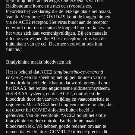
verklaring bleef achterwege. Onderzoekers van het
Radboudumc komen nu met een (vooralsnog
theoretische) verklaring die de lekkage plausibel maakt.
Van de Veerdonk: “COVID-19 komt de longen binnen
via de ACE2 receptor. Het virus bindt aan de receptor
en wordt door de receptor de longcel ingetrokken waar
het virus zich kan vermenigvuldigen. Bij een massale
infectie verdwijnen die ACE2 receptoren dus van de
buitenkant van de cel. Daarmee verdwijnt ook hun
functie.”
Bradykinine maakt bloedvaten lek
Het is bekend dat ACE2 (
angiotensine-coverterend
enzym 2
) een rol speelt bij het op peil houden van de
bloeddruk in het hele lichaam, dat wordt geregeld door
het RAAS, het renine-angiotensine-aldosteronsysteem.
Het RAAS systeem, en dus ACE2, controleert de
bloeddruk door de vaatverwijding en vaatconstrictie te
reguleren. Maar ACE2 heeft nog een andere functie, die
tot dusver bij COVID-infecties buiten beeld is
gebleven. Van de Veerdonk: “ACE2 houdt het stofje
bradykinine
onder controle. Bradykinine maakt
bloedvaten lek. We hebben goede redenen om aan te
nemen dat we bij deze COVID-19 infectie precies dit