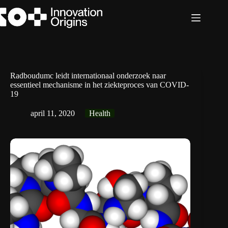
Ga
naar
de
inhoud
Radboudumc leidt internationaal onderzoek naar
essentieel mechanisme in het ziekteproces van COVID-
19
april 11, 2020
Health