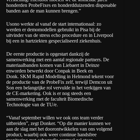
honderden ProbeFixes en honderdduizenden disposable
banden aan de man kunnen brengen.”
Usono werkte al vanaf de start internationaal: zo
werden er demomodellen gebruikt in Pisa bij de
uitvinder van de stress echo procedure en in Liverpool
bij een in hartziekten gespecialiseerd ziekenhuis.
De eerste productie is opgestart dankzij de
samenwerking met een aantal regionale partners. De
materiaalbanden komen van Liebaert in Deinze
enworden bewerkt door Conpak in Beek en
Donk. SKM Rapid Modelling in Helmond tekent voor
de productie van de ProbeFix zelf, terwijl Demcon uit
Son een belangrijke rol vervulde in het verkijgen van
de CE-markering. Ook is er nog steeds een
samenwerking met de faculteit Biomedische
Technologie van de TU/e.
“Vanaf september willen we ook ons team verder
uitbreiden”, zegt Donker. “Op die manier kunnen we
aan de slag met het doorontwikkelen van ons volgend
product, waarbij ook weer continue handsfree