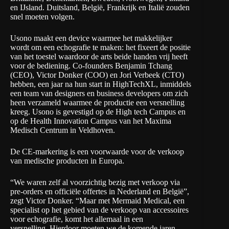
en IJsland. Duitsland, België, Frankrijk en Italië zouden
snel moeten volgen.
Usono maakt een device waarmee het makkelijker
wordt om een echografie te maken: het fixeert de positie
van het toestel waardoor de arts beide handen vrij heeft
voor de bediening. Co-founders
Benjamin Tchang
(CEO), Victor Donker (COO) en Jori Verbeek (CTO)
hebben, een jaar na hun start in HighTechXL, inmiddels
een team van designers en business developers om zich
heen verzameld waarmee de productie een versnelling
kreeg.
Usono is gevestigd op de High tech Campus en
op de Health Innovation Campus van het Maxima
Medisch Centrum in Veldhoven.
De CE-
markering is een voorwaarde voor de verkoop
van medische producten in Europa.
“We waren zelf al voorzichtig bezig met verkoop via
pre-orders en officiële offertes in Nederland en België”,
zegt Victor Donker. “Maar met Mermaid Medical, een
specialist op het gebied van de verkoop van accessoires
voor echografie, komt het allemaal in een
versnelling.
Hierdoor moeten we de komende jaren