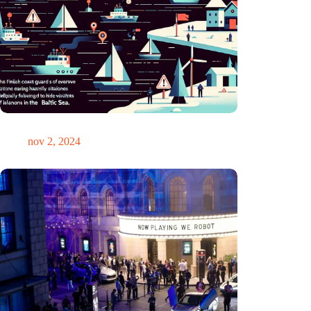
GPS-chaos in de Oostzee: Finse kustwacht slaat alarm
nov 2, 2024