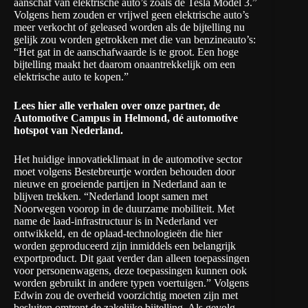
aanschaf van elektrische auto’s zoals de Tesla Model 3.”
Volgens hem zouden er vrijwel geen elektrische auto’s
meer verkocht of geleased worden als de bijtelling nu
gelijk zou worden getrokken met die van benzineauto’s:
“Het gat in de aanschafwaarde is te groot. Een hoge
bijtelling maakt het daarom onaantrekkelijk om een
elektrische auto te kopen.”
Lees hier
alle verhalen
over
onze partner
, de
Automotive Campus in Helmond, dé automotive
hotspot van Nederland.
Het huidige innovatieklimaat in de automotive sector
moet volgens Bestebreurtje worden behouden door
nieuwe en groeiende partijen in Nederland aan te
blijven trekken. “Nederland loopt samen met
Noorwegen voorop in de duurzame mobiliteit. Met
name de laad-infrastructuur is in Nederland ver
ontwikkeld, en de oplaad-technologieën die hier
worden geproduceerd zijn inmiddels een belangrijk
exportproduct. Dit gaat verder dan alleen toepassingen
voor personenwagens, deze toepassingen kunnen ook
worden gebruikt in andere typen voertuigen.” Volgens
Edwin zou de overheid voorzichtig moeten zijn met
besluiten omtrent de zakelijke bijtelling. Als gevolg