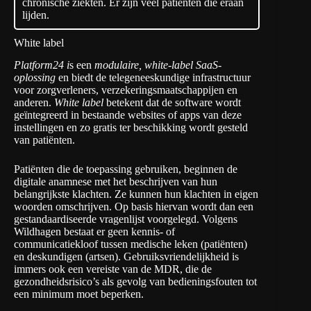
chronische ziekten. Er zijn veel patiënten die eraan
lijden.
White label
Platform24 i
s een
modulaire, white-label SaaS-
oplossing
en biedt de telegeneeskundige infrastructuur
voor zorgverleners, verzekeringsmaatschappijen en
anderen.
White label
betekent dat de software wordt
geïntegreerd in bestaande websites of apps van deze
instellingen en zo gratis ter beschikking wordt gesteld
van patiënten.
Patiënten die de toepassing gebruiken, beginnen de
digitale anamnese met het beschrijven van hun
belangrijkste klachten. Ze kunnen hun klachten in eigen
woorden omschrijven. Op basis hiervan wordt dan een
gestandaardiseerde vragenlijst voorgelegd. Volgens
Wildhagen bestaat er geen kennis- of
communicatiekloof tussen medische leken (patiënten)
en deskundigen (artsen). Gebruiksvriendelijkheid is
immers ook een vereiste van de MDR, die de
gezondheidsrisico’s als gevolg van bedieningsfouten tot
een minimum moet beperken.