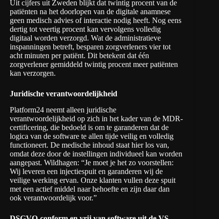
Uit cijfers uit Zweden blijkt dat twintig procent van de
patiënten na het doorlopen van de digitale anamnese
geen medisch advies of interactie nodig heeft. Nog eens
dertig tot veertig procent kan vervolgens volledig
digitaal worden verzorgd. Wat de administratieve
inspanningen betreft, besparen zorgverleners vier tot
acht minuten per patiënt. Dit betekent dat één
zorgverlener gemiddeld twintig procent meer patiënten
kan verzorgen.
Juridische verantwoordelijkheid
Platform24 neemt alleen juridische
verantwoordelijkheid op zich in het kader van de MDR-
certificering, die bedoeld is om te garanderen dat de
logica van de software te allen tijde veilig en volledig
functioneert. De medische inhoud staat hier los van,
omdat deze door de instellingen individueel kan worden
aangepast. Wildhagen: “Je moet je het zo voorstellen:
Wij leveren een injectiespuit en garanderen wij de
veilige werking ervan. Onze klanten vullen deze spuit
met een actief middel naar behoefte en zijn daar dan
ook verantwoordelijk voor.”
DSGVO-conform en vrij van software uit de VS