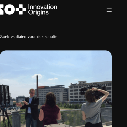
Ga
naar
de
inhoud
Zoekresultaten voor rick scholte