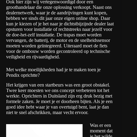
Ook hier zijn wij vertegenwoordigd door een
groothandelaar die onze oplossing verkoopt. Naast ons
dealernetwerk, waar je de aandrijvingen kunt kopen,
hebben we sinds dit jaar onze eigen online shop. Daar
kun je kiezen of je het naar je dichtstbijzijnde dealer laat
opsturen voor installatie of rechtstreeks naar jezelf voor
de doe-het-zelf installatie. De trapas moet worden
vervangen, de batterij, de motor en de snelheidssensor
moeten worden geïntegreerd. Uiteraard moet de fiets
voor de ombouw worden gecontroleerd op technische
veiligheid en rijvaardigheid.
Met welke moeilijkheden had je te maken toen je
Pendix oprichtte?
Het krijgen van een startbeurs was een groot obstakel.
Twee keer moesten we ons concept verbeteren tot het
werkte. Oprichters in Duitsland zijn erg druk bezig met
formele zaken. Je moet je er doorheen bijten. Als je een
goed idee hebt waar je van overtuigd bent, laat je dan
niet te snel afschrikken, maar vecht ervoor.
Was er een
moment dat
je het wilde