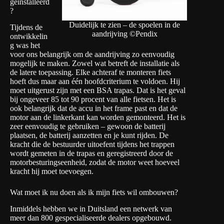
geïnstalleerd
?
Duidelijk te zien – de spoelen in de
Tijdens de
aandrijving ©Pendix
ontwikkelin
g was het
voor ons belangrijk om de aandrijving zo eenvoudig
mogelijk te maken. Zowel wat betreft de installatie als
de latere toepassing. Elke achteraf te monteren fiets
hoeft dus maar aan één hoofdcriterium te voldoen. Hij
moet uitgerust zijn met een BSA trapas. Dat is het geval
bij ongeveer 85 tot 90 procent van alle fietsen. Het is
ook belangrijk dat de accu in het frame past en dat de
motor aan de linkerkant kan worden gemonteerd. Het is
zeer eenvoudig te gebruiken – gewoon de batterij
plaatsen, de batterij aanzetten en je kunt rijden. De
kracht die de bestuurder uitoefent tijdens het trappen
wordt gemeten in de trapas en geregistreerd door de
motorbesturingseenheid, zodat de motor weet hoeveel
kracht hij moet toevoegen.
Wat moet ik nu doen als ik mijn fiets wil ombouwen?
Inmiddels hebben we in Duitsland een netwerk van
meer dan 800 gespecialiseerde dealers opgebouwd.