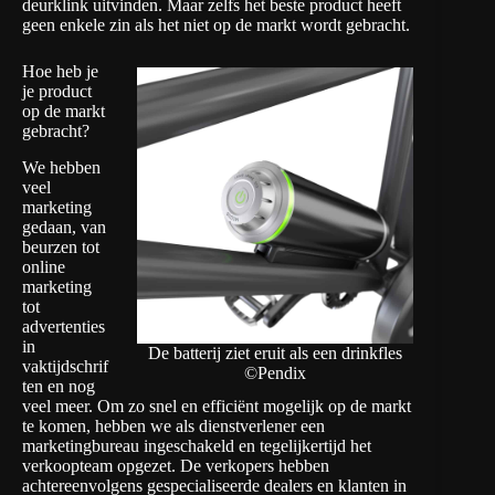
deurklink uitvinden. Maar zelfs het beste product heeft
geen enkele zin als het niet op de markt wordt gebracht.
Hoe heb je
je product
op de markt
gebracht?
We hebben
veel
marketing
gedaan, van
beurzen tot
online
marketing
tot
advertenties
in
De batterij ziet eruit als een drinkfles
vaktijdschrif
©Pendix
ten en nog
veel meer. Om zo snel en efficiënt mogelijk op de markt
te komen, hebben we als dienstverlener een
marketingbureau ingeschakeld en tegelijkertijd het
verkoopteam opgezet. De verkopers hebben
achtereenvolgens gespecialiseerde dealers en klanten in