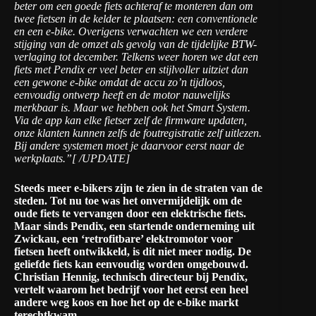
beter om een goede fiets achteraf te monteren dan om
twee fietsen in de kelder te plaatsen: een conventionele
en een e-bike. Overigens verwachten we een verdere
stijging van de omzet als gevolg van de tijdelijke BTW-
verlaging tot december. Telkens weer horen we dat een
fiets met Pendix er veel beter en stijlvoller uitziet dan
een gewone e-bike omdat de accu zo’n tijdloos,
eenvoudig ontwerp heeft en de motor nauwelijks
merkbaar is. Maar we hebben ook het Smart System.
Via de app kan elke fietser zelf de firmware updaten,
onze klanten kunnen zelfs de foutregistratie zelf uitlezen.
Bij andere systemen moet je daarvoor eerst naar de
werkplaats.”[ /UPDATE]
Steeds meer e-bikers zijn te zien in de straten van de
steden. Tot nu toe was het onvermijdelijk om de
oude fiets te vervangen door een elektrische fiets.
Maar sinds
Pendix
, een startende onderneming uit
Zwickau, een ‘retrofitbare’ elektromotor voor
fietsen heeft ontwikkeld, is dit niet meer nodig. De
geliefde fiets kan eenvoudig worden omgebouwd.
Christian Hennig, technisch directeur bij Pendix,
vertelt waarom het bedrijf voor het eerst een heel
andere weg koos en hoe het op de e-bike markt
terechtkwam.