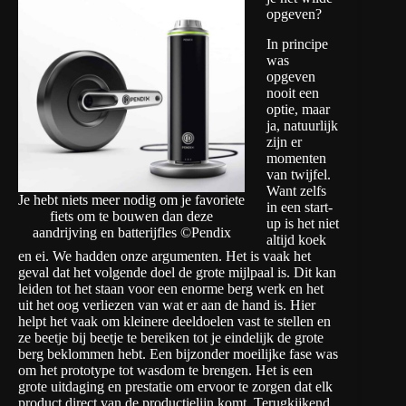
opgeven?
In principe
was
opgeven
nooit een
optie, maar
ja, natuurlijk
zijn er
momenten
van twijfel.
Want zelfs
Je hebt niets meer nodig om je favoriete
in een start-
fiets om te bouwen dan deze
up is het niet
aandrijving en batterijfles ©Pendix
altijd koek
en ei. We hadden onze argumenten. Het is vaak het
geval dat het volgende doel de grote mijlpaal is. Dit kan
leiden tot het staan voor een enorme berg werk en het
uit het oog verliezen van wat er aan de hand is. Hier
helpt het vaak om kleinere deeldoelen vast te stellen en
ze beetje bij beetje te bereiken tot je eindelijk de grote
berg beklommen hebt. Een bijzonder moeilijke fase was
om het prototype tot wasdom te brengen. Het is een
grote uitdaging en prestatie om ervoor te zorgen dat elk
product direct van de productielijn komt. Terugkijkend