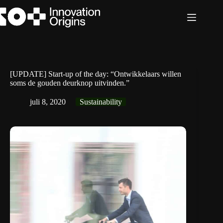
Ga
naar
de
inhoud
[UPDATE] Start-up of the day: “Ontwikkelaars willen
soms de gouden deurknop uitvinden.”
juli 8, 2020
Sustainability