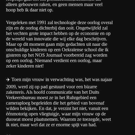
alleen gebouwen raken, en geen mensen maar veel
hoop heb ik daar niet op.
Vergeleken met 1991 zal technologie deze oorlog overal
zijn en de oorlog dichterbij dan ooit. Ongetwijfeld zal
het vechten grote impact hebben op de economie en op
de wereld van innovatie die wij elke dag beschrijven.
Maar op dit moment gaan mijn gedachten uit naar die
onschuldige kinderen op een Oekraïense school die ik
gisteren op
het NOS Journaal
voorbereid zag worden
op een oorlog. Niemand verdient een oorlog, maar
zeker kinderen niet!
✈️ Toen mijn vrouw in verwachting was, het was najaar
2009, werd zij op pad gestuurd voor een bizarre
zakenreis. Als hoofd communicatie van het Duits
Verkeersbureau moest ze in het Ruhrgebied een
cameraploeg begeleiden die het gebied van bovenaf
wilden bekijken. En dat, je verzint het niet, vanuit een
éénmotorig open vliegtuigje, waar mijn vrouw op de
duoseat moest plaatsnemen. Waarom ze toezegde, weet
ik niet, maar wel dat ze er enorme spijt van had.