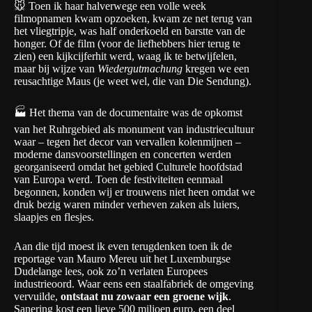
🐭 Toen ik haar halverwege een volle week
filmopnamen kwam opzoeken, kwam ze net terug van
het vliegtripje, was half onderkoeld en barstte van de
honger. Of de film (
voor de liefhebbers hier terug te
zien
) een kijkcijferhit werd, waag ik te betwijfelen,
maar bij wijze van
Wiedergutmachung
kregen we een
reusachtige Maus (je weet wel, die van
Die Sendung
).
🏭 Het thema van de documentaire was de opkomst
van het Ruhrgebied als monument van industriecultuur
waar – tegen het decor van vervallen kolenmijnen –
moderne dansvoorstellingen en concerten werden
georganiseerd omdat het gebied Culturele hoofdstad
van Europa werd. Toen de festiviteiten eenmaal
begonnen, konden wij er trouwens niet heen omdat we
druk bezig waren minder verheven zaken als luiers,
slaapjes en flesjes.
Aan die tijd moest ik even terugdenken toen ik de
reportage van Mauro Mereu uit het Luxemburgse
Dudelange lees, ook zo’n verlaten Europees
industrieoord. Waar eens een staalfabriek de omgeving
vervuilde,
ontstaat nu zowaar een groene wijk
.
Sanering kost een lieve 500 miljoen euro, een deel