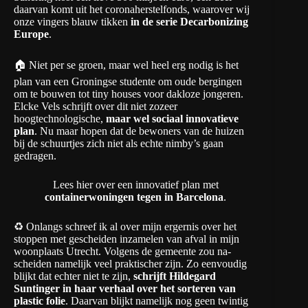
daarvan komt uit het coronaherstelfonds, waarover wij
onze vingers blauw tikken
in de serie Decarbonizing
Europe
.
🏠 Niet per se groen, maar wel heel erg nodig is het
plan van een Groningse studente om oude bergingen
om te bouwen tot tiny houses voor dakloze jongeren.
Elcke Vels schrijft over dit niet zozeer
hoogtechnologische,
maar wel sociaal innovatieve
plan
. Nu maar hopen dat de bewoners van de huizen
bij de schuurtjes zich niet als echte nimby’s gaan
gedragen.
Lees hier over een innovatief plan met
containerwoningen tegen in Barcelona
.
♻️ Onlangs schreef ik al over mijn ergernis over het
stoppen met gescheiden inzamelen van afval in mijn
woonplaats Utrecht. Volgens de gemeente zou na-
scheiden namelijk veel praktischer zijn. Zo eenvoudig
blijkt dat echter niet te zijn,
schrijft Hildegard
Suntinger in haar verhaal over het sorteren van
plastic folie
. Daarvan blijkt namelijk nog geen twintig