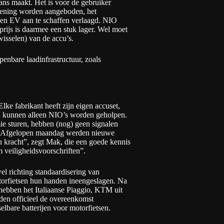
ans maakt. Het is voor de gebruiker
rlening worden aangeboden, het
en EV aan te schaffen verlaagd. NIO
rijs is daarmee een stuk lager. Wel moet
wisselen) van de accu’s.
enbare laadinfrastructuur, zoals
ke fabrikant heeft zijn eigen accuset,
ion kunnen alleen NIO’s worden geholpen.
ie sturen, hebben (nog) geen signalen
. “Afgelopen maandag werden nieuwe
n kracht”, zegt Mak, die een goede kennis
 veiligheidsvoorschriften”.
el richting standaardisering van
otorfietsen hun handen ineengeslagen. Na
hebben het Italiaanse Piaggio, KTM uit
en officieel de overeenkomst
lbare batterijen voor motorfietsen.