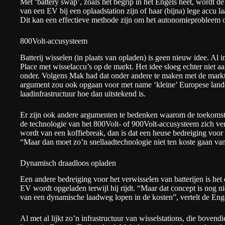
Met ‘battery swap’, zoals het begrip in het Engels heet, wordt 
van een EV bij een oplaadstation zijn of haar (bijna) lege accu l
Dit kan een effectieve methode zijn om het autonomieprobleem o
800Volt-accusysteem
Batterij wisselen (in plaats van opladen) is geen nieuw idee. Al 
Place met wisselaccu’s op de markt. Het idee sloeg echter niet aan 
onder. Volgens Mak had dat onder andere te maken met de markt. 
argument zou ook opgaan voor met name ‘kleine’ Europese land
laadinfrastructuur hoe dan uitstekend is.
Er zijn ook andere argumenten te bedenken waarom de toekomst 
de technologie van het 800Volt- of 900Volt-accusysteem zich ve
wordt van een koffiebreak, dan is dat een heuse bedreiging voor 
“Maar dan moet zo’n snellaadtechnologie niet ten koste gaan van
Dynamisch draadloos opladen
Een andere bedreiging voor het verwisselen van batterijen is he
EV wordt opgeladen terwijl hij rijdt. “Maar dat concept is nog ni
van een dynamische laadweg lopen in de kosten”, vertelt de Enge
Al met al lijkt zo’n infrastructuur van wisselstations, die bovendi