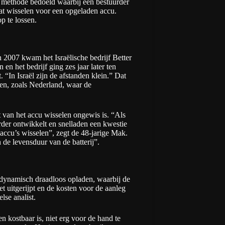
de methode bedoeld waarbij een bestuurder
aat wisselen voor een opgeladen accu.
p te lossen.
in 2007 kwam het Israëlische bedrijf Better
en het bedrijf ging zes jaar later ten
“In Israël zijn de afstanden klein.” Dat
en, zoals Nederland, waar de
van het accu wisselen ongewis is. “Als
rder ontwikkelt en snelladen een kwestie
accu’s wisselen”, zegt de 48-jarige Mak.
 de levensduur van de batterij”.
t dynamisch draadloos opladen, waarbij de
et uitgerijpt en de kosten voor de aanleg
lse analist.
en kostbaar is, niet erg voor de hand te