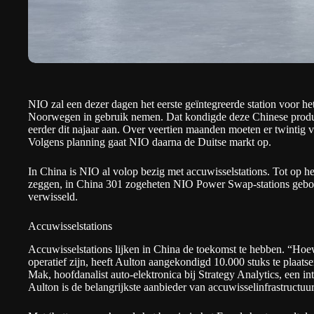
NIO zal een dezer dagen het eerste geïntegreerde station voor he
Noorwegen in gebruik nemen. Dat
kondigde
deze Chinese produ
eerder dit najaar aan. Over veertien maanden moeten er twintig 
Volgens planning gaat NIO daarna de Duitse markt op.
In China is NIO al volop bezig met accuwisselstations. Tot op hed
zeggen, in China 301 zogeheten NIO Power Swap-stations gebo
verwisseld.
Accuwisselstations
Accuwisselstations lijken in China de toekomst te hebben. “Hoew
operatief zijn, heeft Aulton aangekondigd 10.000 stuks te plaats
Mak, hoofdanalist auto-elektronica bij Strategy Analytics, een in
Aulton is de belangrijkste aanbieder van accuwisselinfrastructuu