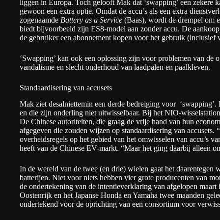
liggen in Europa. Toch gelooft Mak dat ‘swapping’ een zekere k
gewoon een extra optie. Omdat de accu’s als een extra dienstve
zogenaamde
Battery as a Service
(Baas), wordt de drempel om e
biedt bijvoorbeeld zijn ES8-model aan zonder accu. De aankoopp
de gebruiker een abonnement kopen voor het gebruik (inclusief 
‘Swapping’ kan ook een oplossing zijn voor problemen van de op
vandalisme en slecht onderhoud van laadpalen en paalkleven.
Standaardisering van accusets
Mak ziet desalniettemin een derde bedreiging voor ‘swapping’. El
en die zijn onderling niet uitwisselbaar. Bij het NIO-wisselstat
De Chinese autoriteiten, die graag de vrije hand van hun econom
afgegeven die zouden wijzen op standaardisering van accusets
overheidsregels op het gebied van het omwisselen van accu’s va
heeft van de Chinese EV-markt. “Maar het ging daarbij alleen om
In de wereld van de twee (en drie) wielen gaat het daarentegen w
batterijen. Niet voor niets hebben vier grote producenten van m
de ondertekening van de
intentieverklaring
van afgelopen maart 
Oostenrijk en het Japanse Honda en Yamaha twee maanden geled
ondertekend voor de oprichting van een consortium voor verwisse