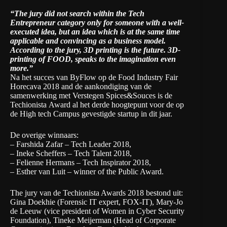
“The jury did not search within the Tech
Entrepreneur category only for someone with a well-
executed idea, but an idea which is at the same time
applicable and convincing as a business model.
According to the jury, 3D printing is the future. 3D-
printing of FOOD, speaks to the imagination even
more.”
Na het succes van ByFlow op de Food Industry Fair
Horecava 2018
and de aankondiging van de
samenwerking met Verstegen Spices&Souces
is de
Techionista Award al het derde hoogtepunt voor de op
de High tech Campus gevestigde startup in dit jaar.
De overige winnaars:
– Farshida Zafar – Tech Leader 2018,
– Ineke Scheffers – Tech Talent 2018,
– Felienne Hermans – Tech Inspirator 2018,
– Esther van Luit – winner of the Public Award.
The jury van de Techionista Awards 2018 bestond uit:
Gina Doekhie (Forensic IT expert, FOX-IT), Mary-Jo
de Leeuw (vice president of Women in Cyber Security
Foundation), Tineke Meijerman (Head of Corporate