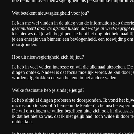
hoe denkt hij over nieuwsgierigheid als persoonlijke hulpbron v
Wat betekent nieuwsgierigheid voor jou?
Ik kan me wel vinden in de uitleg van
de information gap theorie
gestimuleerd door de afstand tussen dat wat je al weet/begrijpt e
iets nieuws dat je wilt begrijpen. Je hebt het nog niet helemaal f
je een energie van binnen; een bevlogenheid, een toewijding om
doorgronden.
Hoe uit nieuwsgierigheid zich bij jou
?
Ik heb in veel velden interesse en wil die allemaal uitzoeken. De
dingen ontdek. Nadeel is dat focus moeilijk wordt. Je kan door j
worden afgetrokken en van het ene in het andere vallen.
Welke fascinatie heb je sinds je jeugd?
Ik heb altijd al dingen proberen te doorgronden. Ik vond het bij
microscoop te zien of ‘chemie in de keuken’; chemische experim
De wil om dingen te willen begrijpen uitte zich ook in discussies
ik dat het niet zo was, dat ik niet gelijk had, toch wilde ik door 
ontdekken.