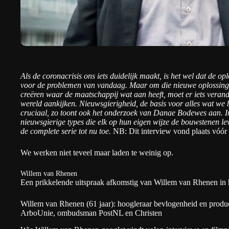
Als de coronacrisis ons iets duidelijk maakt, is het wel dat de 
voor de problemen van vandaag. Maar om die nieuwe oplossingen
creëren waar de maatschappij wat aan heeft, moet er iets veran
wereld aankijken. Nieuwsgierigheid, de basis voor alles wat we b
cruciaal, zo toont ook het onderzoek van
Danae Bodewes
aan. In
nieuwsgierige types die elk op hun eigen wijze de bouwstenen le
de complete serie tot nu toe
.
NB: Dit interview vond plaats vóó
We werken niet teveel maar laden te weinig op.
Willem van Rhenen
Een prikkelende
uitspraak
afkomstig van Willem van Rhenen in
Willem van Rhenen (61 jaar): hoogleraar bevlogenheid en producti
ArboUnie, ombudsman PostNL en Christen