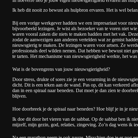
In hoeverre heb je jouw eigen nieuwsgierigheid ervaren als hul
Ik heb dit nooit zo bewust als hulpbron ervaren. Het is wel belang
Bij een vorige werkgever hadden we een impresariaat voor nieu
bijvoorbeeld lezingen. Je wist als bezoeker van te voren niet wi
waren vooral zaken die niets te maken hadden met het vak. Dez
zodat de aanwezigen aan anderen vertelden wat ze gemist hadden
nieuwsgierig te maken. De lezingen waren voor artsen. Ze werde
professionals deel wilden nemen. Dat hebben we bewust niet g
te tarten. Het mechanisme van nieuwsgierigheid werkte, het was
Wat is de bovengrens van jouw nieuwsgierigheid?
Door stress, drukte of sores zie je een verarming in de nieuwsgi
dicht. Dit is een teken aan de wand. Pas op, dit kan verkeerd afl
dan in een spiraal naar beneden. Dat moet je dan zien te doorbrek
blijven.
Hoe doorbreek je de spiraal naar beneden? Hoe blijf je in je nie
Ik doe dit door het vieren van de
sabbat
. Op de sabbat ben ik ni
mijzelf, mijn gezin, god, relaties, zingeving. Zo’n dag wens ik ie
Na een marathon neem je ook pauze. Misschien doe je er nog ee