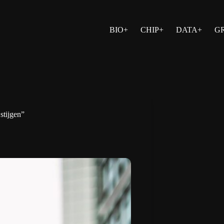
BIO+
CHIP+
DATA+
G
 stijgen”