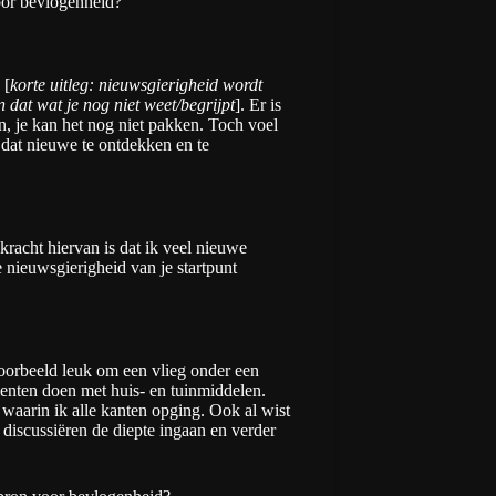
oor bevlogenheid?
[
korte uitleg: nieuwsgierigheid wordt
n dat wat je nog niet weet/begrijpt
]. Er is
ijn, je kan het nog niet pakken. Toch voel
 dat nieuwe te ontdekken en te
 kracht hiervan is dat ik veel nieuwe
e nieuwsgierigheid van je startpunt
voorbeeld leuk om een vlieg onder een
enten doen met huis- en tuinmiddelen.
 waarin ik alle kanten opging. Ook al wist
te discussiëren de diepte ingaan en verder