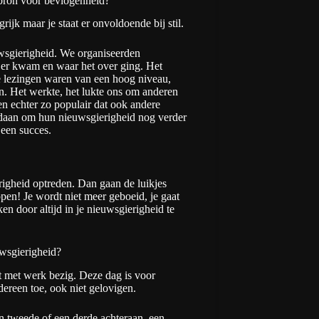
pbron voor bevlogenheid?
rijk maar je staat er onvoldoende bij stil.
wsgierigheid. We organiseerden
e er kwam en waar het over ging. Het
e lezingen waren van een hoog niveau,
. Het werkte, het lukte ons om anderen
n echter zo populair dat ook andere
edaan om hun nieuwsgierigheid nog verder
 een succes.
erigheid optreden. Dan gaan de luikjes
open! Je wordt niet meer geboeid, je gaat
en door altijd in je nieuwsgierigheid te
uwsgierigheid?
et met werk bezig. Deze dag is voor
dereen toe, ook niet gelovigen.
n tweede of een derde achteraan, een