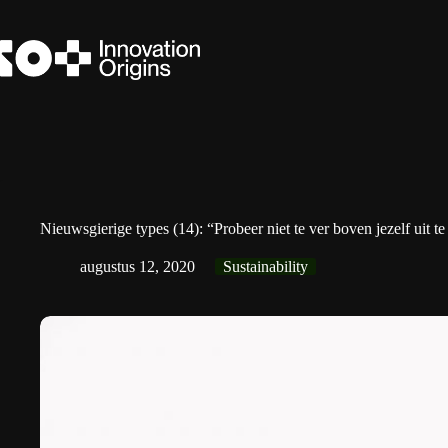
Ga
naar
de
inhoud
Nieuwsgierige types (14): “Probeer niet te ver boven jezelf uit te
augustus 12, 2020
Sustainability