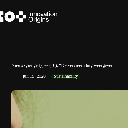
Ga
naar
de
inhoud
Nieuwsgierige types (10): “De vervreemding weergeven”
juli 15, 2020
Sustainability