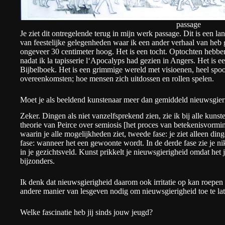
passage
Je ziet dit ontregelende terug in mijn werk
passage
. Dit is een la
van feestelijke gelegenheden waar ik een ander verhaal van heb 
ongeveer 30 centimeter hoog. Het is een tocht. Optochten hebben
nadat ik
la tapisserie l‘Apocalyps
had gezien in Angers. Het is een
Bijbelboek. Het is een grimmige wereld met visioenen, heel spoo
overeenkomsten; hoe mensen zich uitdossen en rollen spelen.
Moet je als beeldend kunstenaar meer dan gemiddeld nieuwsgieri
Zeker. Dingen als niet vanzelfsprekend zien, zie ik bij alle kuns
theorie van Peirce over semiosis [het proces van betekenisvorming
waarin je alle mogelijkheden ziet, tweede fase: je ziet alleen di
fase: wanneer het een gewoonte wordt. In de derde fase zie je n
in je gezichtsveld. Kunst prikkelt je nieuwsgierigheid omdat het j
bijzonders.
Ik denk dat nieuwsgierigheid daarom ook irritatie op kan roepen 
andere manier van lesgeven nodig om nieuwsgierigheid toe te lat
Welke fascinatie heb jij sinds jouw jeugd?