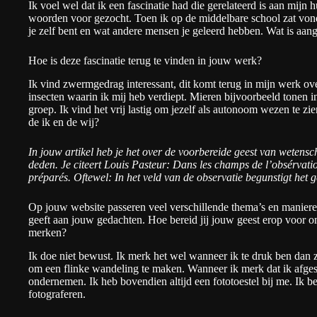
Ik voel wel dat ik een fascinatie had die gerelateerd is aan mijn 
woorden voor gezocht. Toen ik op de middelbare school zat vond 
je zelf bent en wat andere mensen je geleerd hebben. Wat is aan
Hoe is deze fascinatie terug te vinden in jouw werk?
Ik vind zwermgedrag interessant, dit komt terug in mijn werk ov
insecten waarin ik mij heb verdiept. Mieren bijvoorbeeld tonen in
groep. Ik vind het vrij lastig om jezelf als autonoom wezen te z
de ik en de wij?
In jouw artikel heb je het over de voorbereide geest van weten
deden. Je citeert Louis Pasteur: Dans les champs de l’obsérvation
préparés. Oftewel: In het veld van de observatie begunstigt het g
Op jouw website passeren veel verschillende thema’s en manier
geeft aan jouw gedachten. Hoe bereid jij jouw geest erop voor om
merken?
Ik doe niet bewust. Ik merk het wel wanneer ik te druk ben dan z
om een flinke wandeling te maken. Wanneer ik merk dat ik afgest
ondernemen. Ik heb bovendien altijd een fototoestel bij me. Ik ben
fotograferen.