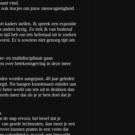
ssant vind.
j ook trucjes om jouw nieuwsgierigheid
t kaders stellen. Ik spreek een expositie
s anders bezig. Zo trek ik van buitenaf
 tijd heb om iets helemaal uit te zoeken
eweest. Er is sowieso niet genoeg tijd om
r- en multidisciplinair gaan
en over betekenisgeving in deze meer
den worden aangepast. 40 jaar geleden
tgelegd. Nu hangen kunstenaars minder aan
 beter werkt om iets uit te drukken dan
eeds meer dat als je je best doet dat je
n.
de stap ervoor, het besef dat je
 van goede techneuten, dan moet je een
erover kunnen praten in een vorm dat
en vakgebied is er vaak een bepaalde