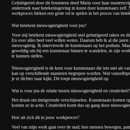
Geïntrigeerd door dit fenomeen deed Maria voor haar masterscr
onderzoek naar betekenisgeving in kunst door kunstenaars zelf. N
werkproces bleken een grote rol te spelen in het proces van bet
Wat betekent nieuwsgierigheid voor jou?
Voor mij betekent nieuwsgierigheid snel geïntrigeerd raken en d
En over alles heel veel willen weten. Daarom heb ik al die jaren
nieuwsgierig. Ik interviewde de kunstenaars op het podium. Maar
geweldig om bij een kunstenaar binnen te wandelen, in zijn wer
te kunnen stellen.
Nieuwsgierigheid is de kern voor kunstenaars die iets niet als va
kan op verschillende manieren begrepen worden. Wat vanzelfsprek
je er dichter naar kijkt. Dit roept nieuwsgierigheid op.
Wat is voor jou de relatie tussen nieuwsgierigheid en creativiteit?
Het draait om intrigerende verschijnselen. Kunstenaars komen op
komen ze in actie. Creativiteit komt dus op gang door nieuwsgie
Hoe uit zich dit in jouw werkproces?
Veel van
mijn werk
gaat over de stad; hoe mensen bewegen, patro