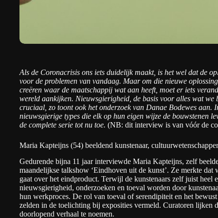
Als de Coronacrisis ons iets duidelijk maakt, is het wel dat de 
voor de problemen van vandaag. Maar om die nieuwe oplossingen
creëren waar de maatschappij wat aan heeft, moet er iets veran
wereld aankijken. Nieuwsgierigheid, de basis voor alles wat we b
cruciaal, zo toont ook het onderzoek van
Danae Bodewes
aan. In
nieuwsgierige types die elk op hun eigen wijze de bouwstenen le
de complete serie tot nu toe
.
(NB: dit interview is van vóór de 
Maria Kapteijns (54) beeldend kunstenaar, cultuurwetenschapper
Gedurende bijna 11 jaar interviewde Maria Kapteijns, zelf beeld
maandelijkse talkshow ‘Eindhoven uit de kunst’. Ze merkte dat
gaat over het eindproduct. Terwijl de kunstenaars zelf juist heel
nieuwsgierigheid, onderzoeken en toeval worden door kunstenaar
hun werkproces. De rol van toeval of serendipiteit en het bewus
zelden in de toelichting bij exposities vermeld. Curatoren lijken
doorlopend verhaal te noemen.