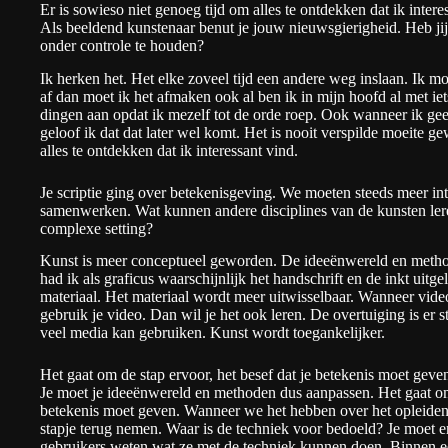
Er is sowieso niet genoeg tijd om alles te ontdekken dat ik intere
Als beeldend kunstenaar benut je jouw nieuwsgierigheid. Heb ji
onder controle te houden?
Ik herken het. Het elke zoveel tijd een andere weg inslaan. Ik moe
af dan moet ik het afmaken ook al ben ik in mijn hoofd al met iet
dingen aan opdat ik mezelf tot de orde roep. Ook wanneer ik geen
geloof ik dat dat later wel komt. Het is nooit verspilde moeite g
alles te ontdekken dat ik interessant vind.
Je scriptie ging over betekenisgeving. We moeten steeds meer inte
samenwerken. Wat kunnen andere disciplines van de kunsten ler
complexe setting?
Kunst is meer conceptueel geworden. De ideeënwereld en metho
had ik als graficus waarschijnlijk het handschrift en de inkt ui
materiaal. Het materiaal wordt meer uitwisselbaar. Wanneer video
gebruik je video. Dan wil je het ook leren. De overtuiging is er st
veel media kan gebruiken. Kunst wordt toegankelijker.
Het gaat om de stap ervoor, het besef dat je betekenis moet geve
Je moet je ideeënwereld en methoden dus aanpassen. Het gaat om 
betekenis moet geven. Wanneer we het hebben over het opleiden
stapje terug nemen. Waar is de techniek voor bedoeld? Je moet 
gebruikers weten wat ze met de techniek kunnen doen. Binnen e