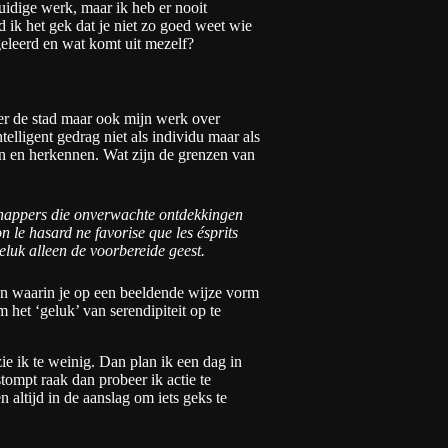
huidige werk, maar ik heb er nooit
ik het gek dat je niet zo goed weet wie
geleerd en wat komt uit mezelf?
er de stad maar ook mijn werk over
telligent gedrag niet als individu maar als
ien en herkennen. Wat zijn de grenzen van
schappers die onverwachte ontdekkingen
 le hasard ne favorise que les ésprits
eluk alleen de voorbereide geest.
en waarin je op een beeldende wijze vorm
 het ‘geluk’ van serendipiteit op te
ie ik te weinig. Dan plan ik een dag in
ompt raak dan probeer ik actie te
 altijd in de aanslag om iets geks te