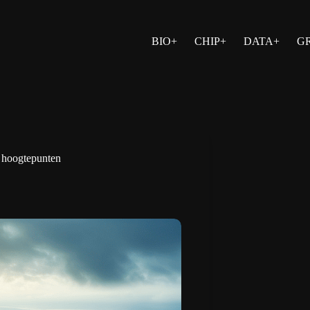
BIO+
CHIP+
DATA+
G
e hoogtepunten