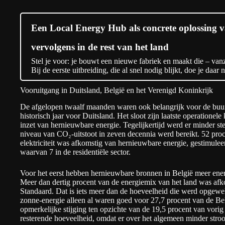
Een Local Energy Hub als concrete oplossing v
vervolgens in de rest van het land
Stel je voor: je bouwt een nieuwe fabriek en maakt die – va
Bij de eerste uitbreiding, die al snel nodig blijkt, doe je daa
Vooruitgang in Duitsland, België en het Verenigd Koninkrijk
De afgelopen twaalf maanden waren ook belangrijk voor de buur
historisch jaar voor Duitsland. Het
sloot
zijn laatste operationele
inzet van hernieuwbare energie. Tegelijkertijd werd er minder s
niveau
van CO₂-uitstoot in zeven decennia werd bereikt. 52 proc
elektriciteit was afkomstig van hernieuwbare energie, gestimule
waarvan 7 in de residentiële sector.
Voor het eerst hebben hernieuwbare bronnen in België meer ener
Meer dan dertig procent van de energiemix van het land was af
Standaard
. Dat is iets meer dan de hoeveelheid die werd opgewe
zonne-energie alleen al waren goed voor 27,7 procent van de Belg
opmerkelijke stijging ten opzichte van de 19,5 procent van vori
resterende hoeveelheid, omdat er over het algemeen minder str