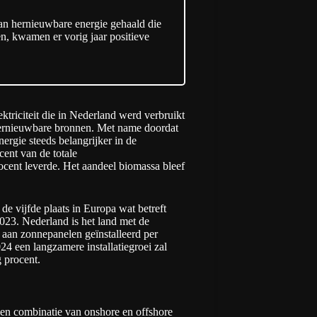
an hernieuwbare energie gehaald die
en, kwamen er vorig jaar positieve
triciteit die in Nederland werd verbruikt
hernieuwbare bronnen. Met name doordat
ergie steeds belangrijker in de
ent van de totale
rocent leverde. Het aandeel biomassa bleef
e vijfde plaats in Europa wat betreft
023. Nederland is het land met de
 aan zonnepanelen geïnstalleerd per
4 een langzamere installatiegroei zal
 procent.
een combinatie van onshore en offshore