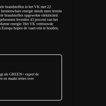
siele brandstoffen in het VK met 22
u hernieuwbare energie steeds meer terrein
iele brandstoffen opgewekte elektriciteit
iebronnen leverden 43 procent van het
lstofarme energie. Het VK vertrouwde
 Europa hopen de vaart erin te houden,
olgt als GREEN+ expert de
len en maakt series over