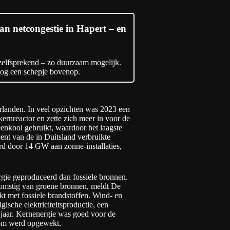
an netcongestie in Hapert – en
nzelfsprekend – zo duurzaam mogelijk.
r nog een schepje bovenop.
landen. In veel opzichten was 2023 een
 kernreactor en zette zich meer in voor de
teenkool gebruikt, waardoor het
laagste
ent van de in Duitsland verbruikte
erd door 14 GW aan zonne-installaties,
gie geproduceerd dan fossiele bronnen.
komstig van groene bronnen, meldt
De
kt met fossiele brandstoffen. Wind- en
ische elektriciteitsproductie, een
g jaar. Kernenergie was goed voor de
oom werd opgewekt.