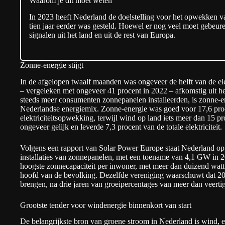
Waarom je dit moet weten
In 2023 heeft Nederland de doelstelling voor het opwekken v
tien jaar eerder was gesteld. Hoewel er nog veel moet gebeur
signalen uit het land en uit de rest van Europa.
Zonne-energie stijgt
In de afgelopen twaalf maanden was ongeveer de helft van de elek
– vergeleken met ongeveer 41 procent in 2022 – afkomstig uit 
steeds meer consumenten zonnepanelen installeerden, is zonne-en
Nederlandse energiemix. Zonne-energie was goed voor 17,6 proc
elektriciteitsopwekking, terwijl wind op land iets meer dan 15 p
ongeveer gelijk en leverde 7,3 procent van de totale elektriciteit.
Volgens een
rapport
van Solar Power Europe staat Nederland op d
installaties van zonnepanelen, met een toename van 4,1 GW in 2
hoogste zonnecapaciteit per inwoner, met meer dan duizend watt
hoofd van de bevolking. Dezelfde vereniging waarschuwt dat 202
brengen, na drie jaren van groeipercentages van meer dan veertig
Grootste tender voor windenergie binnenkort van start
De belangrijkste bron van groene stroom in Nederland is wind, 