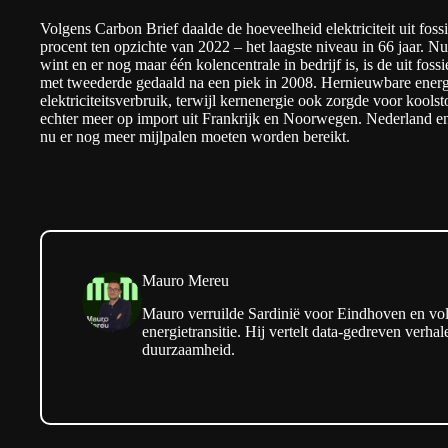
Volgens
Carbon Brief
daalde de hoeveelheid elektriciteit uit fos
procent ten opzichte van 2022 – het laagste niveau in 66 jaar. N
wint en er nog maar één kolencentrale in bedrijf is, is de uit foss
met tweederde gedaald na een piek in 2008. Hernieuwbare energ
elektriciteitsverbruik, terwijl kernenergie ook zorgde voor koo
echter meer op import uit Frankrijk en Noorwegen. Nederland en
nu er nog meer mijlpalen moeten worden bereikt.
Mauro Mereu
Mauro verruilde Sardinië voor Eindhoven en v
energietransitie. Hij vertelt data-gedreven verha
duurzaamheid.