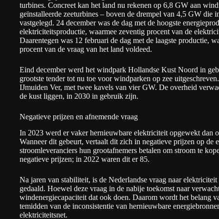
turbines. Concreet kan het land nu rekenen op
6,8 GW
aan windm
geïnstalleerde zeeturbines – boven de drempel van 4,5 GW die 
vastgelegd. 24 december was de dag met de hoogste energiepro
elektriciteitsproductie, waarmee zeventig procent van de elektric
Daarentegen was 12 februari de dag met de laagste productie, wa
procent van de vraag van het land voldeed.
Eind december werd het windpark
Hollandse Kust Noord
in geb
grootste tender tot nu toe voor windparken op zee uitgeschreven.
IJmuiden Ver
, met twee kavels van vier GW. De overheid verwacht
de kust liggen, in 2030 in gebruik zijn.
Negatieve prijzen en afnemende vraag
In 2023 werd er vaker hernieuwbare elektriciteit opgewekt dan 
Wanneer dit gebeurt, vertaalt dit zich in negatieve prijzen op de e
stroomleveranciers hun grootafnemers betalen om stroom te kope
negatieve prijzen; in 2022 waren dit er 85.
Na jaren van stabiliteit, is de Nederlandse vraag naar elektriciteit
gedaald. Hoewel deze vraag in de nabije toekomst naar verwachti
windenergiecapaciteit dat ook doen. Daarom wordt het belang v
temidden van de inconsistentie van hernieuwbare energiebronnen 
elektriciteitsnet.