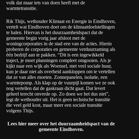
volk dat maar iets van doen heeft met de
warmtetransitie.
Rik Thijs, wethouder Klimaat en Energie in Eindhoven,
vertelt wat Eindhoven doet om de klimaatdoelstellingen
te halen. Hiervan is het duurzaamheidspact dat de
gemeente begin vorig jaar afsloot met de
woningcorporaties in de stad een van de acties. Hierin
proberen de corporaties en gemeente verduurzaming als
één bedrijf aan te pakken. “Dit is een ingewikkeld
traject, je moet planningen compleet omgooien. Als je
kijkt naar een wijk als Woensel, met veel sociale huur,
kun je daar niet als overheid aankloppen om te vertellen
dat ze van alles moeten. Zonnepanelen, isolatie, een
warmtepomp. Als klap op de vuurpijl komen we ze ook
nog vertellen dat de gaskraan dicht gaat. Dat levert
geheel terecht onvrede op. Zo doen we het dus niet”,
legt de wethouder uit. Het is geen technische transitie
die veel geld kost, maar meer een sociale transitie
volgens Thijs.
Lees hier meer over het duurzaamheidspact van de
gemeente Eindhoven.