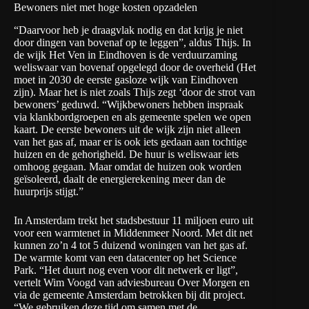
Bewoners niet met hoge kosten opzadelen
“Daarvoor heb je draagvlak nodig en dat krijg je niet
door dingen van bovenaf op te leggen”, aldus Thijs. In
de wijk Het Ven in Eindhoven is de verduurzaming
weliswaar van bovenaf opgelegd door de overheid (Het
moet in 2030 de eerste gasloze wijk van Eindhoven
zijn). Maar het is niet zoals Thijs zegt ‘door de strot van
bewoners’ geduwd. “Wijkbewoners hebben inspraak
via klankbordgroepen en als gemeente spelen we open
kaart. De eerste bewoners uit de wijk zijn niet alleen
van het gas af, maar er is ook iets gedaan aan tochtige
huizen en de gehorigheid. De huur is weliswaar iets
omhoog gegaan. Maar omdat de huizen ook worden
geïsoleerd, daalt de energierekening meer dan de
huurprijs stijgt.”
In Amsterdam trekt het stadsbestuur 11 miljoen euro uit
voor een warmtenet in Middenmeer Noord. Met dit net
kunnen zo’n 4 tot 5 duizend woningen van het gas af.
De warmte komt van een datacenter op het Science
Park. “Het duurt nog even voor dit netwerk er ligt”,
vertelt Wim Voogd van adviesbureau Over Morgen en
via de gemeente Amsterdam betrokken bij dit project.
“We gebruiken deze tijd om samen met de