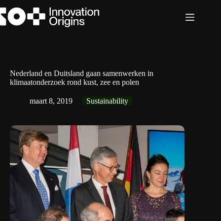
Ga
naar
de
inhoud
Nederland en Duitsland gaan samenwerken in
klimaatonderzoek rond kust, zee en polen
maart 8, 2019
Sustainability