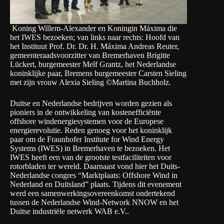
Koning Willem-Alexander en Koningin Máxima die
het IWES bezoeken; van links naar rechts: Hoofd van
het Instituut Prof. Dr. Dr. H. Máxima Andreas Reuter,
gemeenteraadsvoorzitter van Bremerhaven Brigitte
Lückert, burgemeester Melf Grantz, het Nederlandse
koninklijke paar, Bremens burgemeester Carsten Sieling
met zijn vrouw Alexia Sieling ©Martina Buchholz.
Duitse en Nederlandse bedrijven worden gezien als
pioniers in de ontwikkeling van kostenefficiënte
offshore windenergiesystemen voor de Europese
energierevolutie. Reden genoeg voor het koninklijk
paar om de
Fraunhofer Institute for Wind Energy
Systems (IWES)
in Bremerhaven te bezoeken. Het
IWES heeft een van de grootste testfaciliteiten voor
rotorbladen ter wereld. Daarnaast vond hier het Duits-
Nederlandse congres “Marktplaats: Offshore Wind in
Nederland en Duitsland” plaats. Tijdens dit evenement
werd een samenwerkingsovereenkomst ondertekend
tussen de Nederlandse
Wind-Network NNOW
en het
Duitse industriële netwerk
WAB
e.V.
.