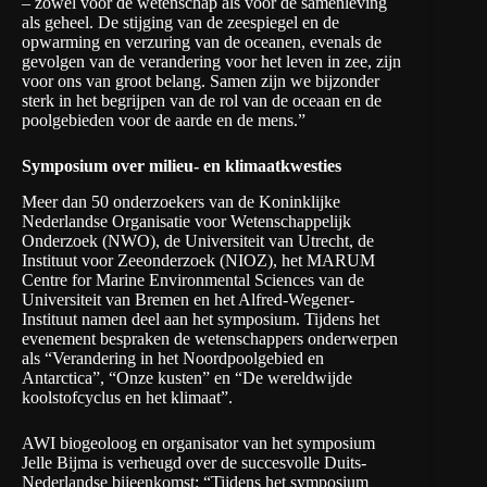
– zowel voor de wetenschap als voor de samenleving
als geheel. De stijging van de zeespiegel en de
opwarming en verzuring van de oceanen, evenals de
gevolgen van de verandering voor het leven in zee, zijn
voor ons van groot belang. Samen zijn we bijzonder
sterk in het begrijpen van de rol van de oceaan en de
poolgebieden voor de aarde en de mens.”
Symposium over milieu- en klimaatkwesties
Meer dan 50 onderzoekers van de
Koninklijke
Nederlandse Organisatie voor Wetenschappelijk
Onderzoek (NWO)
, de
Universiteit van Utrecht
, de
Instituut voor Zeeonderzoek (NIOZ),
het
MARUM
Centre for Marine Environmental Sciences van de
Universiteit van Bremen
en het
Alfred-Wegener-
Instituut
namen deel aan het symposium. Tijdens het
evenement bespraken de wetenschappers onderwerpen
als “Verandering in het Noordpoolgebied en
Antarctica”, “Onze kusten” en “De wereldwijde
koolstofcyclus en het klimaat”.
AWI biogeoloog en organisator van het symposium
Jelle Bijma is verheugd over de succesvolle Duits-
Nederlandse bijeenkomst: “Tijdens het symposium