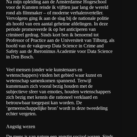
Na mijn opleiding aan de Amsterdamse Hogeschool
voor de Kunsten reisde ik vijftien jaar lang de wereld
rond als
filmmaker
– of moderne verhalenverteller.
Vervolgens ging ik aan de slag bij de nationale politie
als hoofd van een aantal
geheime afdelingen
. In deze
periode promoveerde ik op het anticiperen van
crimineel gedrag. Sinds kort ben ik
benoemd
tot
Professor of Practice aan de Universiteit van Tilburg, als
hoofd van de vakgroep Data Science in Crime and
Safety aan de Jheronimus Academie voor Data Science
in Den Bosch.
Veel mensen (onder wie kunstenaars en
wetenschappers) vinden het gebied waar kunst en
wetenschap samenkomen spannend. Terwijl
kunstenaars zich vooral bezig houden met de
subjectieve sfeer van emoties, houden wetenschappers
zich bezig met kennis die rationeel verklaard en
betrouwbaar toegepast kan worden. De
‘gemeenschappelijke bron’ wordt in deze tweedeling
echter vergeten.
Angstig wezen
De mens is van nature een angstig sociaal wezen. Sinds