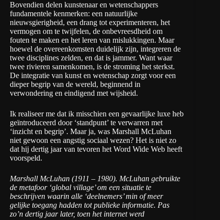
Bovendien delen kunstenaar en wetenschappers
fundamentele kenmerken: een natuurlijke
nieuwsgierigheid, een drang tot experimenteren, het
vermogen om te twijfelen, de onbevreesdheid om
fouten te maken en het leren van mislukkingen. Maar
hoewel de overeenkomsten duidelijk zijn, integreren de
twee disciplines zelden, en dat is jammer. Want waar
twee rivieren samenkomen, is de stroming het sterkst.
De integratie van kunst en wetenschap zorgt voor een
dieper begrip van de wereld, beginnend in
verwondering en eindigend met wijsheid.
Ik realiseer me dat ik misschien een gevaarlijke luxe heb
geïntroduceerd door ‘standpunt’ te verwarren met
‘inzicht en begrip’. Maar ja, was Marshall McLuhan
niet gewoon een angstig sociaal wezen? Het is niet zo
dat hij dertig jaar van tevoren het Word Wide Web heeft
voorspeld.
Marshall McLuhan (1911 – 1980). McLuhan gebruikte
de metafoor ‘global village’ om een situatie te
beschrijven waarin alle ‘deelnemers’ min of meer
gelijke toegang hadden tot publieke informatie. Pas
zo’n dertig jaar later, toen het internet werd