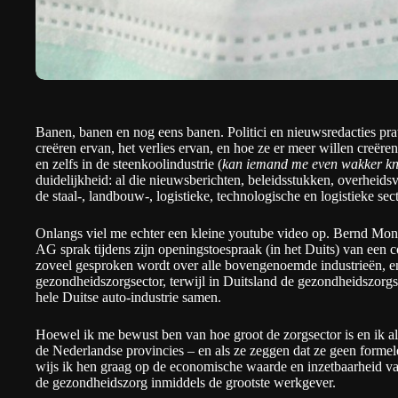
Banen, banen en nog eens banen. Politici en nieuwsredacties prat
creëren ervan, het verlies ervan, en hoe ze er meer willen creëren
en zelfs in de steenkoolindustrie (
kan iemand me even wakker knij
duidelijkheid: al die nieuwsberichten, beleidsstukken, overheids
de staal-, landbouw-, logistieke, technologische en logistieke sec
Onlangs viel me echter een kleine youtube video op. Bernd M
AG
sprak tijdens zijn
openingstoespraak
(in het Duits) van een c
zoveel gesproken wordt over alle bovengenoemde industrieën, e
gezondheidszorgsector, terwijl in Duitsland de gezondheidszorgse
hele Duitse auto-industrie samen.
Hoewel ik me bewust ben van hoe groot de zorgsector is en ik alt
de Nederlandse provincies – en als ze zeggen dat ze geen forme
wijs ik hen graag op de economische waarde en inzetbaarheid v
de
gezondheidszorg inmiddels de grootste werkgever
.