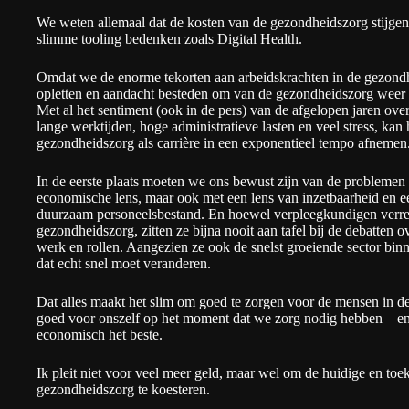
We weten allemaal dat de kosten van de gezondheidszorg stijgen
slimme tooling bedenken zoals
Digital Health
.
Omdat we de enorme tekorten aan arbeidskrachten in de gezond
opletten en aandacht besteden om van de gezondheidszorg weer 
Met al het sentiment (ook in de pers) van de afgelopen jaren ov
lange werktijden, hoge administratieve lasten en veel stress, kan 
gezondheidszorg als carrière in een exponentieel tempo afnemen
In de eerste plaats moeten we ons bewust zijn van de problemen 
economische lens, maar ook met een lens van inzetbaarheid en e
duurzaam personeelsbestand. En hoewel verpleegkundigen verrew
gezondheidszorg, zitten ze bijna nooit aan tafel bij de debatten 
werk en rollen. Aangezien ze ook de snelst groeiende sector binn
dat echt snel moet veranderen.
Dat alles maakt het slim om goed te zorgen voor de mensen in 
goed voor onszelf op het moment dat we zorg nodig hebben – en
economisch het beste.
Ik pleit niet voor veel meer geld, maar wel om de huidige en to
gezondheidszorg te koesteren.