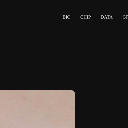
BIO+
CHIP+
DATA+
G