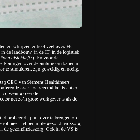
en en schrijven er heel veel over. Het
 in de landbouw, in de IT, in de logistiek
pen alsjeblieft?
). En voor de
verklaringen over de ambitie om banen in
tor te stimuleren, zijn geweldig én nodig.
ontag CEO van
Siemens Healthineers
onferentie over hoe vreemd het is dat er
n zo weinig over de
ctor net zo’n grote werkgever is als de
ijd probeer dit punt over te brengen op
le rol meer hebben in de gezondheidszorg,
an de gezondheidszorg. Ook in de
VS is