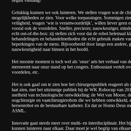
begint vandaag!
Gelukkig kunnen we ook luisteren. We stellen vragen wat de ch
mogelijkheden ze zien. Voor welke toepassingen. Sommigen zie
veiligheid, vragen ‘wie is verantwoordelijk’, willen liever geen 
vooral ook de voordelen. Sneller, preciezer, nauwkeuriger, mind
echt out-of-the-box: zij stellen zich voor dat de robot helemaal 
behandelingen en behandelmethoden die echt gebruik maken van 
beperkingen van de mens. Bijvoorbeeld door langs een andere, 
nauwkeurigheid naar binnen in het hoofd.
Het mooiste moment is toch wel als ‘onze’ arts het verhaal van de 
meeneemt naar onze stand op het congres. Enthousiast vertelt ove
voordelen, etc.
Het is ook gaaf om te zien hoe het chirurgenpubliek reageert als 
laat zien, met het uitzinnige publiek bij de WK Robocup van 20
snelheid van technologische ontwikkeling: de Wet van Moore, de
oogchirurgie
en
vaatchirurgierobots
die we hebben ontwikkeld, e
hersenrobot en de bestuurbare katheter. En
dat ze Homo Deus mo
ASML
.
Innovatie gaat steeds meer over multi- en interdisciplinair. Het 
kunnen luisteren naar elkaar. Daar moet je wel begrip van elka