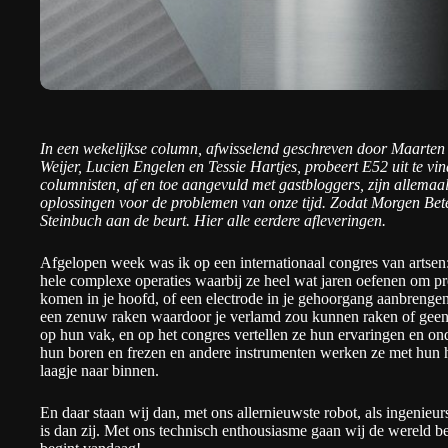
In een wekelijkse column, afwisselend geschreven door Maarten
Weijer, Lucien Engelen en Tessie Hartjes, probeert E52 uit te vin
columnisten, af en toe aangevuld met gastbloggers, zijn allemaa
oplossingen voor de problemen van onze tijd. Zodat Morgen Bet
Steinbuch aan de beurt.
Hier alle eerdere afleveringen
.
Afgelopen week was ik op een internationaal congres van artse
hele complexe operaties waarbij ze heel wat jaren oefenen om p
komen in je hoofd, of een electrode in je gehoorgang aanbrengen
een zenuw raken waardoor je verlamd zou kunnen raken of gee
op hun vak, en op het congres vertellen ze hun ervaringen en on
hun boren en frezen en andere instrumenten werken ze met hun h
laagje naar binnen.
En daar staan wij dan,
met ons allernieuwste robot
, als ingenieur
is dan zij. Met ons technisch enthousiasme gaan wij de wereld 