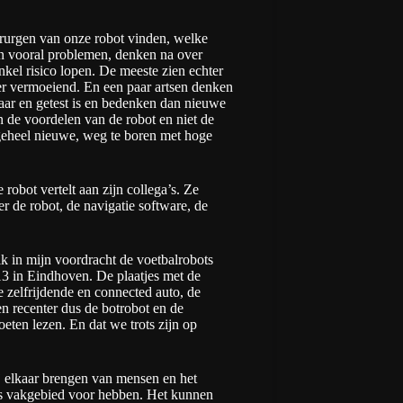
irurgen van onze robot vinden, welke
n vooral problemen, denken na over
enkel risico lopen. De meeste zien echter
er vermoeiend. En een paar artsen denken
klaar en getest is en bedenken dan nieuwe
de voordelen van de robot en niet de
geheel nieuwe, weg te boren met hoge
robot vertelt aan zijn collega’s. Ze
r de robot, de navigatie software, de
ik in mijn voordracht de voetbalrobots
13 in Eindhoven. De plaatjes met de
 zelfrijdende en connected auto, de
n recenter dus de botrobot en de
eten lezen
. En dat we trots zijn op
bij elkaar brengen van mensen en het
ars vakgebied voor hebben. Het kunnen