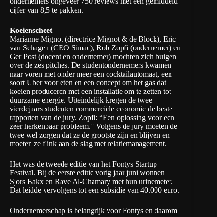
ondernemers ongeveer
750 reviews
met een gemiddeld
cijfer van 8,5 te pakken.
Koeienscheet
Marianne Mignot (directrice Mignot & de Block), Eric
van Schagen (CEO Simac), Rob Zopfi (ondernemer) en
Ger Post (docent en ondernemer) mochten zich buigen
over de zes pitches. De studentondernemers kwamen
naar voren met onder meer een cocktailautomaat, een
soort Uber voor eten en een concept om het gas dat
koeien produceren met een installatie om te zetten tot
duurzame energie. Uiteindelijk kregen de twee
vierdejaars studenten commerciële economie de beste
rapporten van de jury. Zopfi: “Een oplossing voor een
zeer herkenbaar probleem.” Volgens de jury moeten de
twee wel zorgen dat ze de grootste zijn en blijven en
moeten ze flink aan de slag met relatiemanagement.
Het was de tweede editie van het Fontys Startup
Festival. Bij de eerste editie vorig jaar juni wonnen
Sjors Bakx en Rave Al-Chamary met hun urinemeter.
Dat leidde vervolgens tot een subsidie van
40.000 euro
.
Ondernemerschap is belangrijk voor Fontys en daarom