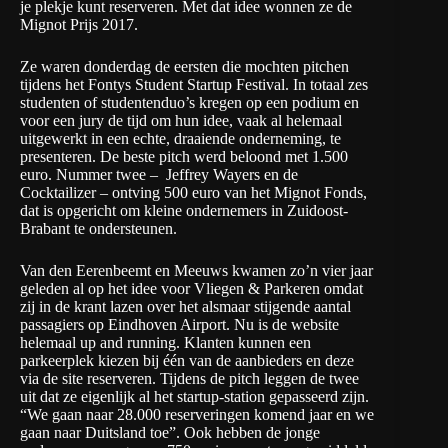
je plekje kunt reserveren. Met dat idee wonnen ze de
Mignot Prijs 2017.
Ze waren donderdag de eersten die mochten pitchen
tijdens het Fontys Student Startup Festival. In totaal zes
studenten of studentenduo’s kregen op een podium en
voor een jury de tijd om hun idee, vaak al helemaal
uitgewerkt in een echte, draaiende onderneming, te
presenteren. De beste pitch werd beloond met 1.500
euro. Nummer twee – Jeffrey Wayers en de
Cocktailizer
– ontving 500 euro van het Mignot Fonds,
dat is opgericht om kleine ondernemers in Zuidoost-
Brabant te ondersteunen.
Van den Eerenbeemt en Meeuws kwamen zo’n vier jaar
geleden al op het idee voor
Vliegen & Parkeren
omdat
zij in de krant lazen over het alsmaar stijgende aantal
passagiers op Eindhoven Airport. Nu is de website
helemaal up and running. Klanten kunnen een
parkeerplek kiezen bij één van de aanbieders en deze
via de site reserveren. Tijdens de pitch leggen de twee
uit dat ze eigenlijk al het startup-station gepasseerd zijn.
“We gaan naar 28.000 reserveringen komend jaar en we
gaan naar Duitsland toe”. Ook hebben de jonge