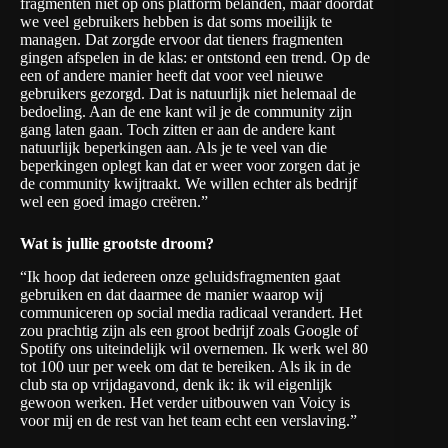
fragmenten niet op ons platform belanden, maar doordat
we veel gebruikers hebben is dat soms moeilijk te
managen. Dat zorgde ervoor dat tieners fragmenten
gingen afspelen in de klas: er ontstond een trend. Op de
een of andere manier heeft dat voor veel nieuwe
gebruikers gezorgd. Dat is natuurlijk niet helemaal de
bedoeling. Aan de ene kant wil je de community zijn
gang laten gaan. Toch zitten er aan de andere kant
natuurlijk beperkingen aan. Als je te veel van die
beperkingen oplegt kan dat er weer voor zorgen dat je
de community kwijtraakt. We willen echter als bedrijf
wel een goed imago creëren.”
Wat is jullie grootste droom?
“Ik hoop dat iedereen onze geluidsfragmenten gaat
gebruiken en dat daarmee de manier waarop wij
communiceren op social media radicaal verandert. Het
zou prachtig zijn als een groot bedrijf zoals Google of
Spotify ons uiteindelijk wil overnemen. Ik werk wel 80
tot 100 uur per week om dat te bereiken. Als ik in de
club sta op vrijdagavond, denk ik: ik wil eigenlijk
gewoon werken. Het verder uitbouwen van Voicy is
voor mij en de rest van het team echt een verslaving.”