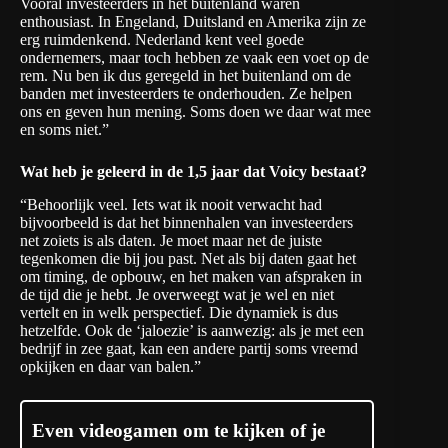
Vooral investeerders in het buitenland waren
enthousiast. In Engeland, Duitsland en Amerika zijn ze
erg ruimdenkend. Nederland kent veel goede
ondernemers, maar toch hebben ze vaak een voet op de
rem. Nu ben ik dus geregeld in het buitenland om de
banden met investeerders te onderhouden. Ze helpen
ons en geven hun mening. Soms doen we daar wat mee
en soms niet.”
Wat heb je geleerd in de 1,5 jaar dat Voicy bestaat?
“Behoorlijk veel. Iets wat ik nooit verwacht had
bijvoorbeeld is dat het binnenhalen van investeerders
net zoiets is als daten. Je moet maar net de juiste
tegenkomen die bij jou past. Net als bij daten gaat het
om timing, de opbouw, en het maken van afspraken in
de tijd die je hebt. Je overweegt wat je wel en niet
vertelt en in welk perspectief. Die dynamiek is dus
hetzelfde. Ook de ‘jaloezie’ is aanwezig: als je met een
bedrijf in zee gaat, kan een andere partij soms vreemd
opkijken en daar van balen.”
Even videogamen om te kijken of je