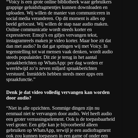
“Voicy is een grote online bibliotheek waar gebruikers
grappige geluidsfragmentjes kunnen downloaden en
uploaden. Wij willen de manier van communiceren in
social media veranderen. Op dit moment is alles op
beeld gefocust. Wij willen de stap naar audio maken.
Online communicatie wordt steeds korter en
expressiever. Emoji’s en gifjes vervangen tekst,
instagramreels maken je video korter. Maar hoe zit dat
dan met audio? In dat gat springen wij met Voicy. In
tegenstelling tot wat mensen vaak denken, wordt audio
steeds populairder. Dit zie je terug in het aantal
spraakberichten op WhatsApp: per dag worden er
wereldwijd zo’n
zeven miljard spraakberichten
verstuurd. Inmiddels hebben steeds meer apps een
spraakfunctie.”
Denk je dat video volledig vervangen kan worden
door audio?
“Niet in alle opzichten. Sommige dingen zijn nu
eenmaal niet te vervangen door audio. Wel heeft audio
een groter verrassingselement. Ook is de toepasbaarheid
veel groter. Een gifje kan je bijvoorbeeld alleen
gebruiken op WhatsApp, terwijl je een audiofragment
ook zou kunnen toepassen in een game of onder een