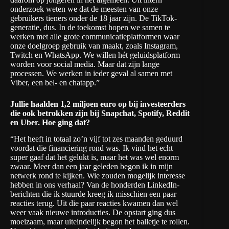
onderzoek weten we dat de meesten van onze
gebruikers tieners onder de 18 jaar zijn. De TikTok-
generatie, dus. In de toekomst hopen we samen te
werken met alle grote communicatieplatformen waar
onze doelgroep gebruik van maakt, zoals Instagram,
Twitch en WhatsApp. We willen hét geluidsplatform
worden voor social media. Maar dat zijn lange
processen. We werken in ieder geval al samen met
Viber, een bel- en chatapp.”
Jullie haalden 1,2 miljoen euro op bij investeerders
die ook betrokken zijn bij Snapchat, Spotify, Reddit
en Uber. Hoe ging dat?
“Het heeft in totaal zo’n vijf tot zes maanden geduurd
voordat die financiering rond was. Ik vind het echt
super gaaf dat het gelukt is, maar het was wel enorm
zwaar. Meer dan een jaar geleden begon ik in mijn
netwerk rond te kijken. Wie zouden mogelijk interesse
hebben in ons verhaal? Van de honderden LinkedIn-
berichten die ik stuurde kreeg ik misschien een paar
reacties terug. Uit die paar reacties kwamen dan wel
weer vaak nieuwe introducties. De opstart ging dus
moeizaam, maar uiteindelijk begon het balletje te rollen.