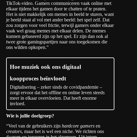
TikTok-video. Gamers communiceren vaak online met
elkaar tijdens het gamen door te chatten of te praten.
Het is niet makkelijk om memes in beeld te sturen, want
je beeld staat al vol met ander beeld: het spel zelf. Dat
zou zorgen voor veel frictie, terwijl gamers onder elkaar
vaak wel graag memes met elkaar delen. De memes
kunnen gebaseerd zijn op het spel. Er zijn dan ook al
twee grote gamingspartijen naar ons toegekomen die
ons wilden opkopen.”
Hoe muziek ook ons digitaal
koopproces beïnvloedt
Digitalisering – zeker sinds de covidpandemie –
zorgt ervoor dat het offline en online leven steeds
meer in elkaar overvloeien. Dat heeft enorme
invloed.
Wie is jullie doelgroep?
“Veel van de gebruikers zijn
hardcore gamers
en
creators
, maar het is wel een niche. We richten ons
daarom op jongeren in het algemeen. Uit intern