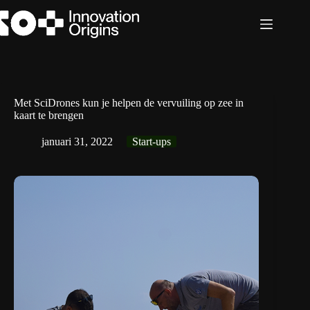
Ga
naar
de
inhoud
Met SciDrones kun je helpen de vervuiling op zee in
kaart te brengen
januari 31, 2022
Start-ups