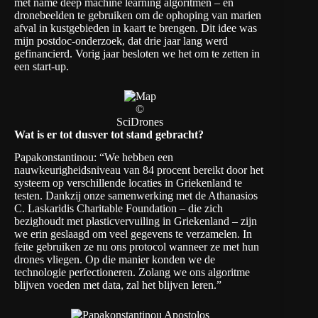
met name deep machine learning algoritmen – en
dronebeelden te gebruiken om de ophoping van marien
afval in kustgebieden in kaart te brengen. Dit idee was
mijn postdoc-onderzoek, dat drie jaar lang werd
gefinancierd. Vorig jaar besloten we het om te zetten in
een start-up.
©
SciDrones
Wat is er tot dusver tot stand gebracht?
Papakonstantinou: “We hebben een
nauwkeurigheidsniveau van 84 procent bereikt door het
systeem op verschillende locaties in Griekenland te
testen. Dankzij onze samenwerking met de Athanasios
C. Laskaridis Charitable Foundation – die zich
bezighoudt met plasticvervuiling in Griekenland – zijn
we erin geslaagd om veel gegevens te verzamelen. In
feite gebruiken ze nu ons protocol wanneer ze met hun
drones vliegen. Op die manier konden we de
technologie perfectioneren. Zolang we ons algoritme
blijven voeden met data, zal het blijven leren.”