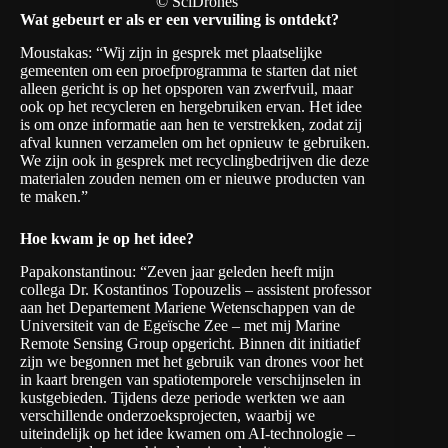
© SciDrones
Wat gebeurt er als er een vervuiling is ontdekt?
Moustakas: “Wij zijn in gesprek met plaatselijke
gemeenten om een proefprogramma te starten dat niet
alleen gericht is op het opsporen van zwerfvuil, maar
ook op het recycleren en hergebruiken ervan. Het idee
is om onze informatie aan hen te verstrekken, zodat zij
afval kunnen verzamelen om het opnieuw te gebruiken.
We zijn ook in gesprek met recyclingbedrijven die deze
materialen zouden nemen om er nieuwe producten van
te maken.”
Hoe kwam je op het idee?
Papakonstantinou: “Zeven jaar geleden heeft mijn
collega Dr. Kostantinos Topouzelis – assistent professor
aan het Departement Mariene Wetenschappen van de
Universiteit van de Egeïsche Zee – met mij Marine
Remote Sensing Group opgericht. Binnen dit initiatief
zijn we begonnen met het gebruik van drones voor het
in kaart brengen van spatiotemporele verschijnselen in
kustgebieden. Tijdens deze periode werkten we aan
verschillende onderzoeksprojecten, waarbij we
uiteindelijk op het idee kwamen om AI-technologie –