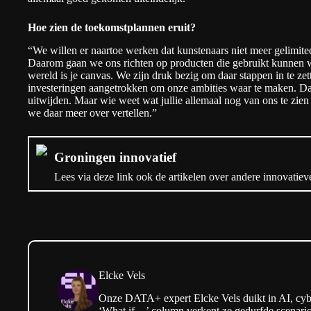
Hoe zien de toekomstplannen eruit?
“We willen er naartoe werken dat kunstenaars niet meer gelimitee
Daarom gaan we ons richten op producten die gebruikt kunnen w
wereld is je canvas. We zijn druk bezig om daar stappen in te ze
investeringen aangetrokken om onze ambities waar te maken. Daar
uitwijden. Maar wie weet wat jullie allemaal nog van ons te zien
we daar meer over vertellen.”
Groningen innovatief
Lees via deze link ook de artikelen over andere innovatiev
Elcke Vels
Onze DATA+ expert Elcke Vels duikt in AI, cyber
‘What if…’ column verkent ze gedurfde scenario’