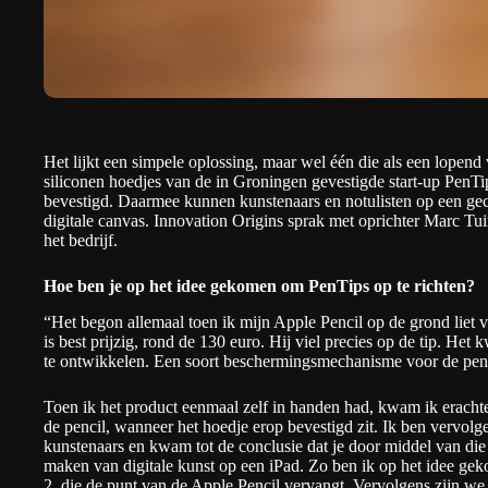
Het lijkt een simpele oplossing, maar wel één die als een lopend
siliconen hoedjes van de
in Groningen gevestigde start-up PenTi
bevestigd. Daarmee kunnen kunstenaars en notulisten op een ge
digitale canvas. Innovation Origins sprak met oprichter Marc Tuini
het bedrijf.
Hoe ben je op het idee gekomen om PenTips op te richten?
“Het begon allemaal toen ik mijn Apple Pencil op de grond liet v
is best prijzig, rond de 130 euro. Hij viel precies op de tip. H
te ontwikkelen. Een soort beschermingsmechanisme voor de pen,
Toen ik het product eenmaal zelf in handen had, kwam ik erachter d
de pencil, wanneer het hoedje erop bevestigd zit. Ik ben vervolg
kunstenaars en kwam tot de conclusie dat je door middel van die f
maken van digitale kunst op een iPad. Zo ben ik op het idee ge
2, die de punt van de Apple Pencil vervangt. Vervolgens zijn we