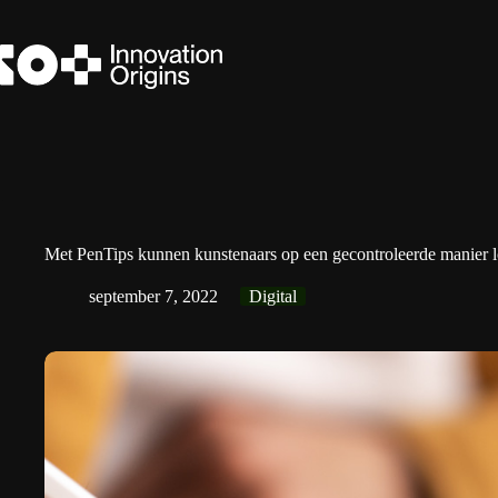
Ga
naar
de
inhoud
Met PenTips kunnen kunstenaars op een gecontroleerde manier l
september 7, 2022
Digital