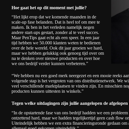
Hoe gaat het op dit moment met jullie?
“Het lijkt erop dat we komende maanden in de
scale-up fase belanden. Dat is heel tof om mee te
maken. Ik ben in het verleden namelijk negen
andere start-ups gestart, zonder al te veel succes.
Maar PenTips gaat echt als een speer. In een jaar
tijd hebben we 50.000 klanten weten te bedienen
over de hele wereld. Ook dit jaar groeien we hard,
maar we hebben gelukkig ook genoeg tijd over om
na te denken over nieuwe producten en over hoe
we ons bedrijf verder kunnen verbeteren.”
“We hebben nu een goed merk neergezet en een mooie reeks aan
volgende stap is het vergroten van ons distributienetwerk. We w
veel verschillende marktplaatsen te vinden zijn. En misschien n
producten kunnen uittesten in winkels.”
Tegen welke uitdagingen zijn jullie aangelopen de afgelopen 
“In de opstartende fase van ons bedrijf hadden we een problee
ontzettend hard, maar we hadden tegelijkertijd geen cash flow o
Uiteindelijk hebben we een extra financieringsronde gedaan om a
allemaal goed gekomen uiteindelijk.”