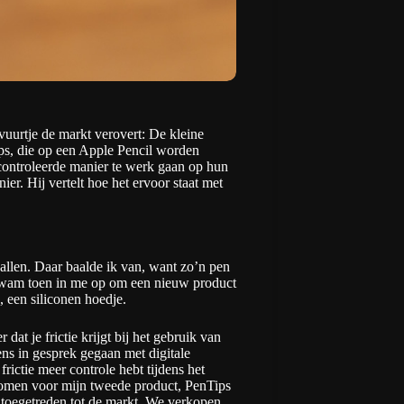
 vuurtje de markt verovert: De kleine
ps
, die op een Apple Pencil worden
controleerde manier te werk gaan op hun
er. Hij vertelt hoe het ervoor staat met
allen. Daar baalde ik van, want zo’n pen
et kwam toen in me op om een nieuw product
 een siliconen hoedje.
at je frictie krijgt bij het gebruik van
ens in gesprek gegaan met digitale
rictie meer controle hebt tijdens het
komen voor mijn tweede product, PenTips
 toegetreden tot de markt. We verkopen