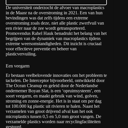
De universiteit onderzocht de afvoer van macroplastics
in de Maasr na de overstroming in 2021. Een van hun
bevindingen was dat zelfs tijdens een extreme
overstroming zoals deze, niet alle plastic zwerfvuil van
een rivier naar de zee wordt getransporteerd.
Promovendus Rahel Hauk benadrukt het belang van het
begrijpen van de dynamiek van macroplastics tijdens
extreme weersomstandigheden. Dit inzicht is cruciaal
voor effectieve preventie en beheer van
plasticvervuiling.
Een veegarm
Er bestaan veelbelovende innovaties om het probleem te
tackelen.
De Interceptor
bijvoorbeeld, ontwikkeld door
The Ocean Cleanup en geleid door de Nederlandse
ondernemer Boyan Slat, is een ‘opruimsysteem’, een
soort veegarm, en maakt gebruik van wind, golven,
stroming en zonne-energie. Het is in staat om per dag
tot 100.000 kg plastic uit rivieren te halen. Naast het
verzamelen van groot drijvend afval kan het ook
microplastics tussen 0,5 en 5,0 mm groot vangen. De
verzamelde plastics worden naar recyclingfaciliteiten
gestuurd.