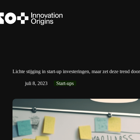
Ga
naar
de
inhoud
Lichte stijging in start-up investeringen, maar zet deze trend doo
juli 8, 2023
Start-ups