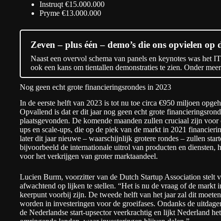
Instruqt €15.000.000
Pryme €13.000.000
Zeven – plus één – demo’s die ons opvielen op
Naast een overvol schema van panels en keynotes was het 
ook een kans om tientallen demonstraties te zien. Onder mee
Nog geen echt grote financieringsrondes in 2023
In de eerste helft van 2023 is tot nu toe circa €950 miljoen opg
Opvallend is dat er dit jaar nog geen echt grote financieringsro
plaatsgevonden. De komende maanden zullen cruciaal zijn voor de
ups en scale-ups, die op de piek van de markt in 2021 financier
later dit jaar nieuwe – waarschijnlijk grotere rondes – zullen sta
bijvoorbeeld de internationale uitrol van producten en diensten, h
voor het verkrijgen van groter marktaandeel.
Lucien Burm, voorzitter van de Dutch Startup Association stelt v
afwachtend op lijken te stellen. “Het is nu de vraag of de markt 
keerpunt voorbij zijn. De tweede helft van het jaar zal dit moet
worden in investeringen voor de groeifases. Ondanks de uitdag
de Nederlandse start-upsector veerkrachtig en lijkt Nederland he