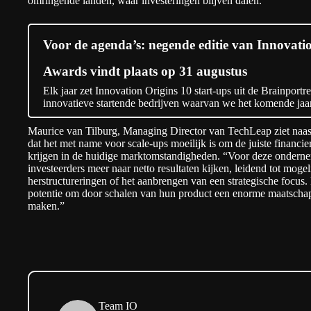
omringende landen, waar investeringen blijven dalen.”
Voor de agenda’s: negende editie van Innovat
Awards vindt plaats op 31 augustus
Elk jaar zet Innovation Origins 10 start-ups uit de Brainportr
innovatieve startende bedrijven waarvan we het komende jaa
Maurice van Tilburg, Managing Director van TechLeap ziet naast
dat het met name voor scale-ups moeilijk is om de juiste financie
krijgen in de huidige marktomstandigheden. “Voor deze onderne
investeerders meer naar netto resultaten kijken, leidend tot moge
herstructureringen of het aanbrengen van een strategische focus.
potentie om door schalen van hun product een enorme maatschap
maken.”
Team IO