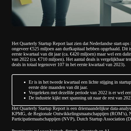
Het
Quarterly Startup Report
laat zien dat Nederlandse start-ups
ongeveer €525 miljoen aan durfkapitaal hebben opgehaald. Dit is 
eerste kwartaal van dit jaar (ca. €420 miljoen) maar wel een dali
van 2022 (ca. €710 miljoen). Het aantal deals is vergelijkbaar te
deals in totaal tegenover 107 in het eerste kwartaal van 2023).
Er is in het tweede kwartaal een lichte stijging in start
eerste drie maanden van dit jaar.
Vergeleken met dezelfde periode van 2022 is er wel een
De industrie kijkt met spanning uit naar de rest van 202
Het Quarterly Startup Report is een driemaandelijkse data-analy
KPMG
, de Regionale Ontwikkelingsmaatschappijen (
ROM’s
), 
Participatiemaatschappijen (
NVP
),
Dutch Startup Association
(D