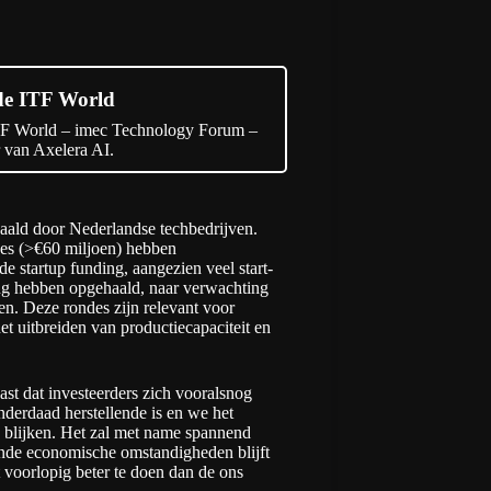
 de ITF World
ITF World – imec Technology Forum –
r van Axelera AI.
ehaald door Nederlandse techbedrijven.
ndes (>€60 miljoen) hebben
 startup funding, aangezien veel start-
ing hebben opgehaald, naar verwachting
rten. Deze rondes zijn relevant voor
et uitbreiden van productiecapaciteit en
ast dat investeerders zich vooralsnog
inderdaad herstellende is en we het
en blijken. Het zal met name spannend
ende economische omstandigheden blijft
t voorlopig beter te doen dan de ons