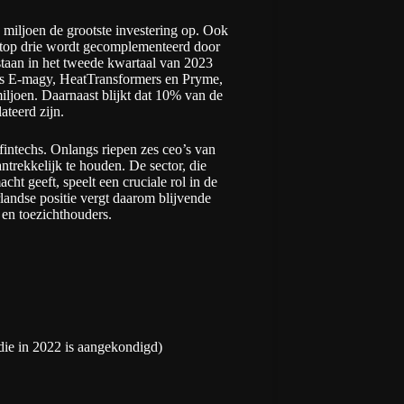
miljoen de grootste investering op. Ook
De top drie wordt gecomplementeerd door
 staan in het tweede kwartaal van 2023
als E-magy, HeatTransformers en Pryme,
iljoen. Daarnaast blijkt dat 10% van de
ateerd zijn.
intechs. Onlangs riepen zes ceo’s van
trekkelijk te houden. De sector, die
ht geeft, speelt een cruciale rol in de
andse positie vergt daarom blijvende
 en toezichthouders.
die in 2022 is aangekondigd)