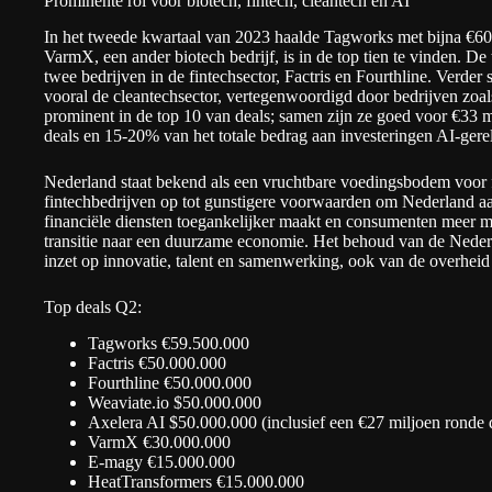
Prominente rol voor biotech, fintech, cleantech en AI
In het tweede kwartaal van 2023 haalde Tagworks met bijna €60 
VarmX, een ander biotech bedrijf, is in de top tien te vinden. 
twee bedrijven in de fintechsector, Factris en Fourthline. Verder
vooral de cleantechsector, vertegenwoordigd door bedrijven zo
prominent in de top 10 van deals; samen zijn ze goed voor €33 m
deals en 15-20% van het totale bedrag aan investeringen AI-gerel
Nederland staat bekend als een vruchtbare voedingsbodem voor f
fintechbedrijven op tot gunstigere voorwaarden om Nederland aan
financiële diensten toegankelijker maakt en consumenten meer mac
transitie naar een duurzame economie. Het behoud van de Nederl
inzet op innovatie, talent en samenwerking, ook van de overheid
Top deals Q2:
Tagworks €59.500.000
Factris €50.000.000
Fourthline €50.000.000
Weaviate.io $50.000.000
Axelera AI $50.000.000 (inclusief een €27 miljoen ronde 
VarmX €30.000.000
E-magy €15.000.000
HeatTransformers €15.000.000