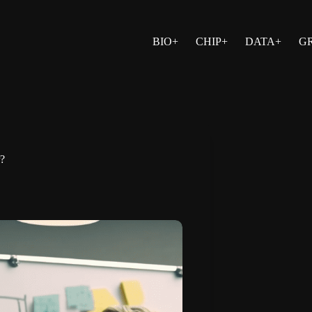
BIO+
CHIP+
DATA+
G
r?