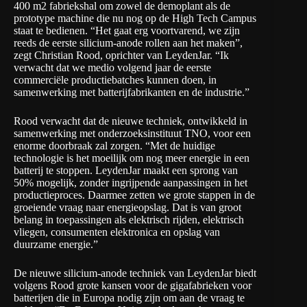
400 m2 fabriekshal om zowel de demoplant als de
prototype machine die nu nog op de High Tech Campus
staat te bedienen. “Het gaat erg voortvarend, we zijn
reeds de eerste silicium-anode rollen aan het maken”,
zegt Christian Rood, oprichter van LeydenJar. “Ik
verwacht dat we medio volgend jaar de eerste
commerciële productiebatches kunnen doen, in
samenwerking met batterijfabrikanten en de industrie.”
Rood verwacht dat de nieuwe techniek, ontwikkeld in
samenwerking met onderzoeksinstituut TNO, voor een
enorme doorbraak zal zorgen. “Met de huidige
technologie is het moeilijk om nog meer energie in een
batterij te stoppen. LeydenJar maakt een sprong van
50% mogelijk, zonder ingrijpende aanpassingen in het
productieproces. Daarmee zetten we grote stappen in de
groeiende vraag naar energieopslag. Dat is van groot
belang in toepassingen als elektrisch rijden, elektrisch
vliegen, consumenten elektronica en opslag van
duurzame energie.”
De nieuwe silicium-anode techniek van LeydenJar biedt
volgens Rood grote kansen voor de gigafabrieken voor
batterijen die in Europa nodig zijn om aan de vraag te