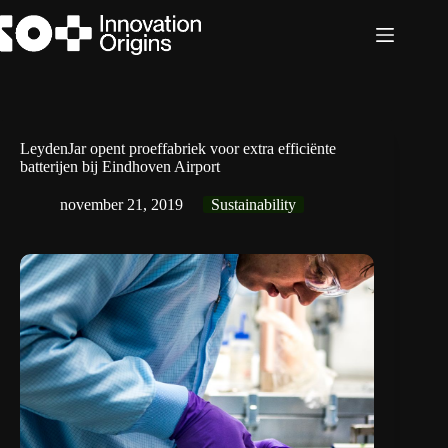
Ga
naar
de
inhoud
LeydenJar opent proeffabriek voor extra efficiënte
batterijen bij Eindhoven Airport
november 21, 2019
Sustainability