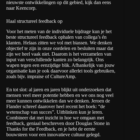
nieuwste ontwikkelingen op dit gebied, kijk dan eens
naar
Keencorp
.
Haal structureel feedback op
Voor het meten van de individuele bijdrage kun je het
beste structureel feedback ophalen van collega’s én
klanten. Helaas zitten we vol met
biassen
. We denken
objectief te zijn in onze oordelen en besluiten maar dat
zijn we heel vaak niet. Daarom is het verzamelen van
input van verschillende kanten zo belangrijk. Ons
wapen tegen een eenzijdige blik. Afhankelijk van jouw
organisatie kan je ook daarvoor allerlei tools gebruiken,
zoals bijv.
impraise
of
CultureAmp
.
En tot slot: al jaren en jaren blijkt uit onderzoeken dat
mensen veel meer
potentie
hebben en we ons nog veel
meer kunnen ontwikkelen dan we denken. Jeroen de
Flander schreef daarover heel recent het boek:
“de
wetenschap van succes”
. Uitblinken kun je leren.
Combineer dat met inzicht in hoe we omgaan met
feedback, geniaal beschreven door Douglas Stone in
Thanks for the Feedback
, en je hebt de eerste
bouwsteen voor een innovatieve cultuur gelegd.