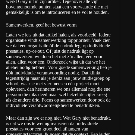
werkt Gary uit in zijn artikel. Tegenover alle vijf
bovengenoemde punten staat een voorwaarde die niet
gemakkelijk is om te introduceren en te vol te houden.
Samenwerken, geef het bewust vorm
Laten we iets uit dat artikel halen, als voorbeeld. Iedere
organisatie vindt samenwerking topprioriteit. Vaak zien
we dat een organisatie óf de nadruk legt op individuele
prestaties, up-or-out. Of juist de nadruk ligt op
samenwerken: we doen het met z’n allen, één voor
allen, allen voor één. Onderzoek wijst uit dat we het
allebei nodig hebben. Voor goede samenwerking heb je
óók individuele verantwoording nodig. Dat klinkt
tegenstrijdig maar als je denkt aan jouw studiegroep op
school, waar je met vier mensen één project moet
opleveren, dan herinneren we ons allemaal nog die ene
persoon die niks deed maar wel hetzelfde cijfer kreeg
als de andere drie. Focus op samenwerken door ook de
individuele verantwoordelijkheid te benadrukken.
Maar dan zijn we er nog niet. Wat Gary niet benadrukt,
is dat we ons te weinig realiseren dat individuele
prestaties voor een groot deel afhangen van
omgevingsfactoren. Ik noem dat de context. Een leider