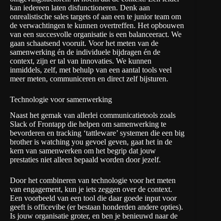
kan iedereen laten disfunctioneren. Denk aan
onrealistische sales targets of aan een te junior team om
de verwachtingen te kunnen overtreffen. Het opbouwen
van een succesvolle organisatie is een balanceeract. We
gaan schaatsend vooruit. Voor het meten van de
samenwerking én de individuele bijdragen én de
context, zijn er tal van innovaties. We kunnen
inmiddels, zelf, met behulp van een aantal tools veel
meer meten, communiceren en direct zelf bijsturen.
Technologie voor samenwerking
Naast het gemak van allerlei communicatietools zoals
Slack
of
Frontapp
die helpen om samenwerking te
bevorderen en tracking ‘tattleware’ systemen die een
big
brother is watching you
gevoel geven, gaat het in de
kern van samenwerken om het begrip dat jouw
prestaties niet alleen bepaald worden door jezelf.
Door het combineren van technologie voor het meten
van engagement, kun je iets zeggen over de context.
Een voorbeeld van een tool die daar goede input voor
geeft is
officevibe
(er bestaan honderden andere opties).
Is jouw organisatie groter, en ben je benieuwd naar de