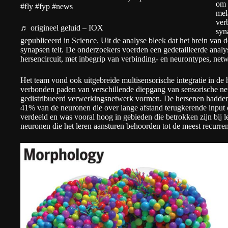
om 
#fly
#fyp
#news
mel
ver
♬ origineel geluid – IOX
syn
gepubliceerd in Science. Uit de analyse bleek dat het brein van
synapsen telt. De onderzoekers voerden een gedetailleerde analys
hersencircuit, met inbegrip van verbinding- en neurontypes, ne
Het team vond ook uitgebreide multisensorische integratie in de
verbonden paden van verschillende diepgang van sensorische ne
gedistribueerd verwerkingsnetwerk vormen. De hersenen hadden 
41% van de neuronen die over lange afstand terugkerende input o
verdeeld en was vooral hoog in gebieden die betrokken zijn bij l
neuronen die het leren aansturen behoorden tot de meest recurre