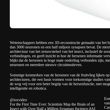
Wetenschappers hebben een 3D-reconstructie gemaakt van het brei
dan 3000 neuronen en een half miljoen synapsen bevat. De nieu
architectuur van het zenuwstelsel van het insect, inclusief de s
verbindingen, en geeft inzicht in hoe de hersenen informatie ver
blijkt dat de hersenen in hoge mate onderling verbonden zijn, m
neuronen en meerdere nieuwe circuitmotieven.
Sommige kenmerken van de hersenen van de fruitvlieg lijken op
architecturen, die een basis vormen voor toekomstige studies va
de weg vrij voor een beter begrip van de hersenfunctie, met mog
intelligentie en robotica.
Een
@ioxvideo
van
For the First Time Ever: Scientists Map the Brain of an
Cam
Insect with Over Half a Million Synapses
#science
#AI