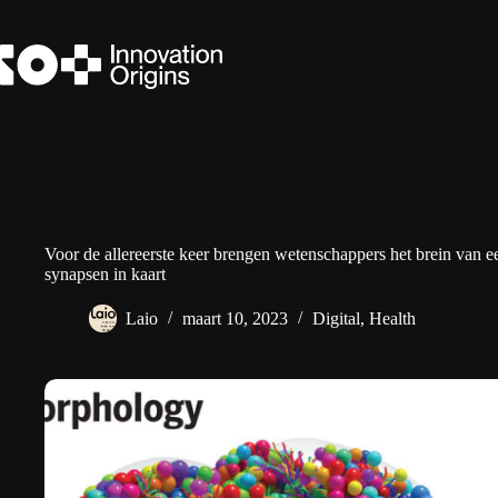
Ga
naar
de
inhoud
Voor de allereerste keer brengen wetenschappers het brein van e
synapsen in kaart
Laio
maart 10, 2023
Digital
,
Health