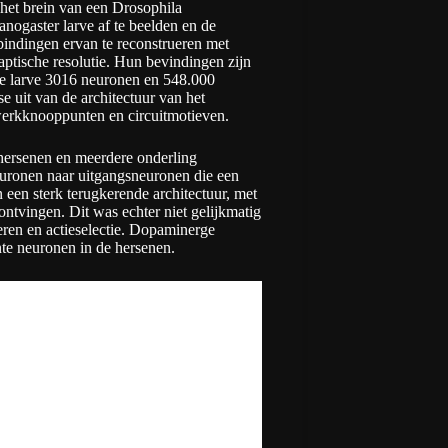
het brein van een Drosophila
anogaster larve af te beelden en de
bindingen ervan te reconstrueren met
aptische resolutie. Hun bevindingen zijn
 de larve 3016 neuronen en 548.000
e uit van de architectuur van het
twerkknooppunten en circuitmotieven.
 hersenen en meerdere onderling
uronen naar uitgangsneuronen die een
een sterk terugkerende architectuur, met
ntvingen. Dit was echter niet gelijkmatig
eren en actieselectie. Dopaminerge
nte neuronen in de hersenen.