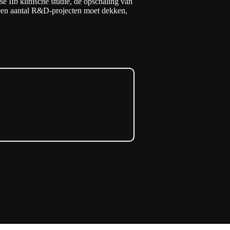
se IIb klinische studie, de opschaling van
 een aantal R&D-projecten moet dekken,