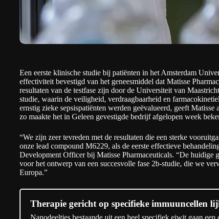
Een eerste klinische studie bij patiënten in het Amsterdam Unive
effectiviteit bevestigd van het geneesmiddel dat Matisse Pharma
resultaten van de testfase zijn door de Universiteit van Maastri
studie, waarin de veiligheid, verdraagbaarheid en farmacokineti
ernstig zieke sepsispatiënten werden geëvalueerd, geeft Matisse
zo maakte het in Geleen gevestigde bedrijf afgelopen week
beke
“We zijn zeer tevreden met de resultaten die een sterke vooruitg
onze lead compound M6229, als de eerste effectieve behandeling
Development Officer bij Matisse Pharmaceuticals. “De huidige 
voor het ontwerp van een succesvolle fase 2b-studie, die we ver
Europa.”
Therapie gericht op specifieke immuuncellen lij
Nanodeeltjes bestaande uit een heel specifiek eiwit gaan ee