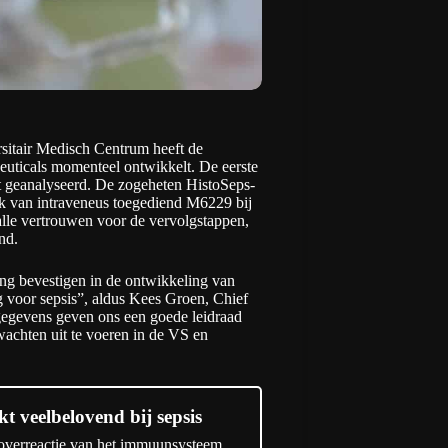
rsitair Medisch Centrum heeft de
ceuticals momenteel ontwikkelt. De eerste
cht geanalyseerd. De zogeheten HistoSeps-
ek van intraveneus toegediend M6229 bij
 alle vertrouwen voor de vervolgstappen,
nd
.
ang bevestigen in de ontwikkeling van
 voor sepsis”, aldus Kees Groen, Chief
gegevens geven ons een goede leidraad
wachten uit te voeren in de VS en
kt veelbelovend bij sepsis
n overreactie van het immuunsysteem