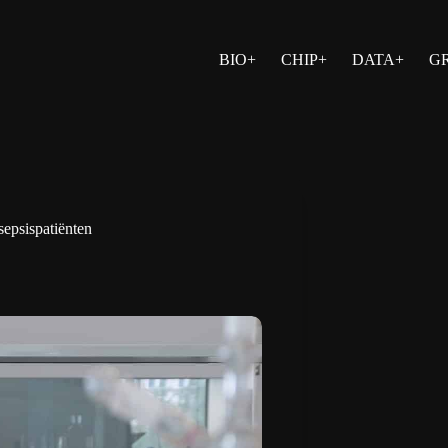
BIO+
CHIP+
DATA+
G
 sepsispatiënten