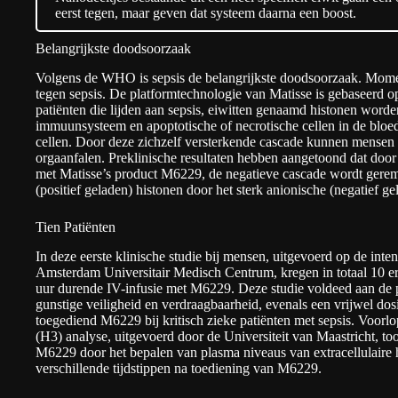
eerst tegen, maar geven dat systeem daarna een boost.
Belangrijkste doodsoorzaak
Volgens de WHO is sepsis de belangrijkste doodsoorzaak. Momen
tegen sepsis. De platformtechnologie van Matisse is gebaseerd o
patiënten die lijden aan sepsis, eiwitten genaamd histonen worde
immuunsysteem en apoptotische of necrotische cellen in de bloed
cellen. Door deze zichzelf versterkende cascade kunnen mensen 
orgaanfalen. Preklinische resultaten hebben aangetoond dat door 
met Matisse’s product M6229, de negatieve cascade wordt geremd
(positief geladen) histonen door het sterk anionische (negatief 
Tien Patiënten
In deze eerste klinische studie bij mensen, uitgevoerd op de inten
Amsterdam Universitair Medisch Centrum, kregen in totaal 10 ern
uur durende IV-infusie met M6229. Deze studie voldeed aan de p
gunstige veiligheid en verdraagbaarheid, evenals een vrijwel do
toegediend M6229 bij kritisch zieke patiënten met sepsis. Voorl
(H3) analyse, uitgevoerd door de Universiteit van Maastricht, 
M6229 door het bepalen van plasma niveaus van extracellulaire h
verschillende tijdstippen na toediening van M6229.