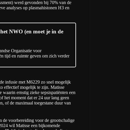
ssment) werd gevonden bij 70% van de
ieve analyses op plasmahistonen H3 en
 het NWO (en moet je in de
andse Organisatie voor
 tijd en ruimte geven om zich verder
de infusie met M6229 zo snel mogelijk
o effectief mogelijk te zijn. Matisse
e waarin ernstig zieke sepsispatiënten een
 of het moment dat er 24 uur lang geen
en, of de maximaal toegestane duur van
om de voorbereiding voor de grootschalige
an 2024 wil Matisse een bijkomende