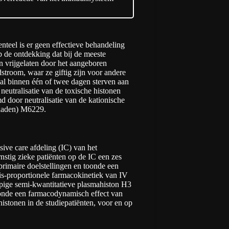
teel is er geen effectieve behandeling
p de ontdekking dat bij de meeste
n vrijgelaten door het aangeboren
stroom, waar ze giftig zijn voor andere
al binnen één of twee dagen sterven aan
neutralisatie van de toxische histonen
 door neutralisatie van de kationische
geladen) M6229.
sive care afdeling (IC) van het
stig zieke patiënten op de IC een zes
rimaire doelstellingen en toonde een
sis-proportionele farmacokinetiek van IV
opige semi-kwantitatieve plasmahiston H3
toonde een farmacodynamisch effect van
istonen in de studiepatiënten, voor en op