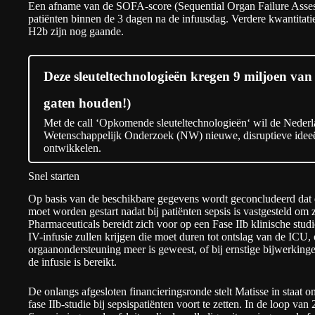
Een afname van de SOFA-score (Sequential Organ Failure Asse
patiënten binnen de 3 dagen na de infuusdag. Verdere kwantitat
H2b zijn nog gaande.
Deze sleuteltechnologieën kregen 9 miljoen van
gaten houden!)
Met de call ‘Opkomende sleuteltechnologieën‘ wil de Nederl
Wetenschappelijk Onderzoek (NW) nieuwe, disruptieve ideeën
ontwikkelen.
Snel starten
Op basis van de beschikbare gegevens wordt geconcludeerd dat 
moet worden gestart nadat bij patiënten sepsis is vastgesteld om z
Pharmaceuticals bereidt zich voor op een Fase IIb klinische studi
IV-infusie zullen krijgen die moet duren tot ontslag van de ICU,
orgaanondersteuning meer is geweest, of bij ernstige bijwerking
de infusie is bereikt.
De onlangs afgesloten financieringsronde stelt Matisse in staat 
fase IIb-studie bij sepsispatiënten voort te zetten. In de loop v