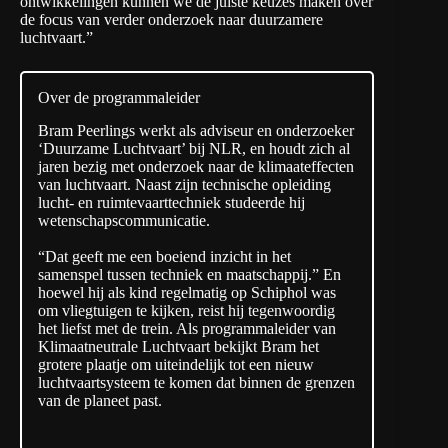
ontwikkelingen kunnen we de juiste keuzes maken over
de focus van verder onderzoek naar duurzamere
luchtvaart.”
Over de programmaleider
Bram Peerlings werkt als adviseur en onderzoeker
‘Duurzame Luchtvaart’ bij NLR, en houdt zich al
jaren bezig met onderzoek naar de klimaateffecten
van luchtvaart. Naast zijn technische opleiding
lucht- en ruimtevaarttechniek studeerde hij
wetenschapscommunicatie.
“Dat geeft me een boeiend inzicht in het
samenspel tussen techniek en maatschappij.” En
hoewel hij als kind regelmatig op Schiphol was
om vliegtuigen te kijken, reist hij tegenwoordig
het liefst met de trein. Als programmaleider van
Klimaatneutrale Luchtvaart bekijkt Bram het
grotere plaatje om uiteindelijk tot een nieuw
luchtvaartsysteem te komen dat binnen de grenzen
van de planeet past.