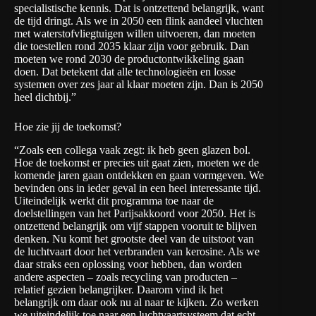
specialistische kennis. Dat is ontzettend belangrijk, want
de tijd dringt. Als we in 2050 een flink aandeel vluchten
met waterstofvliegtuigen willen uitvoeren, dan moeten
die toestellen rond 2035 klaar zijn voor gebruik. Dan
moeten we rond 2030 de productontwikkeling gaan
doen. Dat betekent dat alle technologieën en losse
systemen over zes jaar al klaar moeten zijn. Dan is 2050
heel dichtbij.”
Hoe zie jij de toekomst?
“Zoals een collega vaak zegt: ik heb geen glazen bol.
Hoe de toekomst er precies uit gaat zien, moeten we de
komende jaren gaan ontdekken en gaan vormgeven. We
bevinden ons in ieder geval in een heel interessante tijd.
Uiteindelijk werkt dit programma toe naar de
doelstellingen van het Parijsakkoord voor 2050. Het is
ontzettend belangrijk om vijf stappen vooruit te blijven
denken. Nu komt het grootste deel van de uitstoot van
de luchtvaart door het verbranden van kerosine. Als we
daar straks een oplossing voor hebben, dan worden
andere aspecten – zoals recycling van producten –
relatief gezien belangrijker. Daarom vind ik het
belangrijk om daar ook nu al naar te kijken. Zo werken
we uiteindelijk toe naar een luchtvaartsysteem dat echt