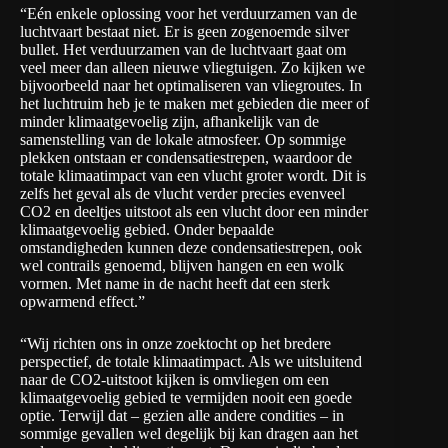
“Eén enkele oplossing voor het verduurzamen van de
luchtvaart bestaat niet. Er is geen zogenoemde silver
bullet. Het verduurzamen van de luchtvaart gaat om
veel meer dan alleen nieuwe vliegtuigen. Zo kijken we
bijvoorbeeld naar het optimaliseren van vliegroutes. In
het luchtruim heb je te maken met gebieden die meer of
minder klimaatgevoelig zijn, afhankelijk van de
samenstelling van de lokale atmosfeer. Op sommige
plekken ontstaan er condensatiestrepen, waardoor de
totale klimaatimpact van een vlucht groter wordt. Dit is
zelfs het geval als de vlucht verder precies evenveel
CO2 en deeltjes uitstoot als een vlucht door een minder
klimaatgevoelig gebied. Onder bepaalde
omstandigheden kunnen deze condensatiestrepen, ook
wel contrails genoemd, blijven hangen en een wolk
vormen. Met name in de nacht heeft dat een sterk
opwarmend effect.”
“Wij richten ons in onze zoektocht op het bredere
perspectief, de totale klimaatimpact. Als we uitsluitend
naar de CO2-uitstoot kijken is omvliegen om een
klimaatgevoelig gebied te vermijden nooit een goede
optie. Terwijl dat – gezien alle andere condities – in
sommige gevallen wel degelijk bij kan dragen aan het