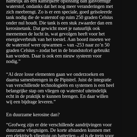
namelijk als een kansrijkere oplossing dan gasvormige
waterstof, ondanks dat het nog meer veranderingen met
zich meebrengt. Zo is er een speciale, goed geïsoleerde
tank nodig die de waterstof op ruim 250 graden Celsius
onder nul houdt. Die tank is een stuk zwaarder dan een
kerosinetank. Dat gewicht moet je natuurlijk ook
meenemen de lucht in, wat gevolgen heeft voor het
energieverbruik van het toestel. Aan boord moeten we
de waterstof weer opwarmen – van -253 naar zo’n 50
graden Celsius – zodat het in de brandstofcel gebruikt
kan worden. Daar is ook een nieuw systeem voor
nodig.”
“Al deze losse elementen gaan we onderzoeken en
daarna samenbrengen in de Pipistrel. Juist de integratie
van verschillende technologieën en systemen is een heel
belangrijke stap om vliegen op waterstof uiteindelijk
echt in de praktijk te kunnen brengen. En daar willen
wij een bijdrage leveren.”
En duurzame kerosine dan?
“Grofweg zijn er drie verschillende aandrijvingen voor
duurzame vliegtuigen. De korte afstanden kunnen met
een elektrisch vliegtuig op batterijen – al is de trein voor