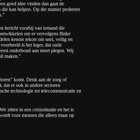
 een goed idee vinden dan gaat de
n die kan helpen. Op die manier proberen
s.”
n bericht voorbij van iemand die
ontwikkelen om er vervolgens flinke
elen kennis tekort om snel, veilig en
 voorbeeld is het leger, dat oude
eerst onderhoud aan moet plegen. Wij
hil maken.”
ectoren” komt. Denk aan de zorg of
t, dat er ook in andere sectoren
ische technologie tot telecommunicatie en
zitten in een crisissituatie en het is
 wordt voor mensen die alleen maar op