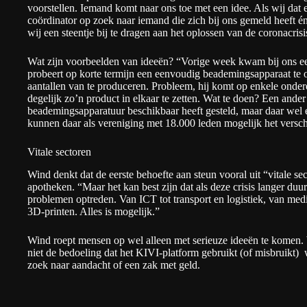
voorstellen. Iemand komt naar ons toe met een idee. Als wij dat
coördinator op zoek naar iemand die zich bij ons gemeld heeft é
wij een steentje bij te dragen aan het oplossen van de coronacrisi
Wat zijn voorbeelden van ideeën? “Vorige week kwam bij ons ee
probeert op korte termijn een eenvoudig beademingsapparaat te 
aantallen van te produceren. Probleem, hij komt op enkele onderd
degelijk zo’n product in elkaar te zetten. Wat te doen? Een ander
beademingsapparatuur beschikbaar heeft gesteld, maar daar wel 
kunnen daar als vereniging met 18.000 leden mogelijk het versc
Vitale sectoren
Wind denkt dat de eerste behoefte aan steun vooral uit “vitale s
apotheken. “Maar het kan best zijn dat als deze crisis langer duur
problemen optreden. Van ICT tot transport en logistiek, van med
3D-printen. Alles is mogelijk.”
Wind roept mensen op wel alleen met serieuze ideeën te komen. We 
niet de bedoeling dat het KIVI-platform gebruikt (of misbruikt)
zoek naar aandacht of een zak met geld.