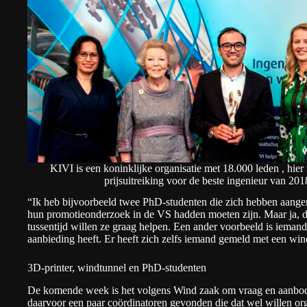
KIVI is een koninklijke organisatie met 18.000 leden , hier 
prijsuitreiking voor de beste ingenieur van 20
“Ik heb bijvoorbeeld twee PhD-studenten die zich hebben aange
hun promotieonderzoek in de VS hadden moeten zijn. Maar ja, dat
tussentijd willen ze graag helpen. Een ander voorbeeld is iemand 
aanbieding heeft. Er heeft zich zelfs iemand gemeld met een win
3D-printer, windtunnel en PhD-studenten
De komende week is het volgens Wind zaak om vraag en aanbod b
daarvoor een paar coördinatoren gevonden die dat wel willen or