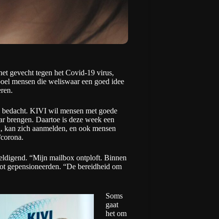
 het gevecht tegen het Covid-19 virus,
eboel mensen die weliswaar een goed idee
eren.
 op bedacht. KIVI wil mensen met goede
aar brengen. Daartoe is deze week een
en, kan zich aanmelden, en ook mensen
l/corona
.
eldigend. “Mijn mailbox ontploft. Binnen
 tot gepensioneerden. “De bereidheid om
Soms
gaat
het om