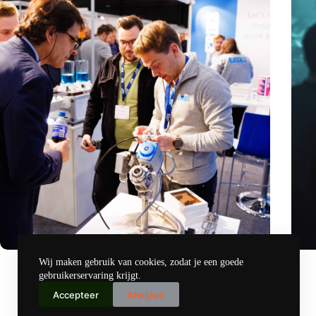
Precisiebeurs: clubhuis, reünie, netwerklocatie, masterclass
Hoeve
Wij maken gebruik van cookies, zodat je een goede
en plek voor verwondering
revol
gebruikerservaring krijgt.
nov 14, 2024
Accepteer
Afwijzen