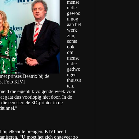
mense
n die
gewoo
n nog
aan het
werk
zijn,
soms
ook
om
mense
n die
gedwo
ngen
met prinses Beatrix bij de
thuiszit
18, Foto KIVI
ten.
meld die eigenlijk volgende week voor
 gaat dus voorlopig niet door. In de
die een steriele 3D-printer in de
dtunnel.”
ij elkaar te brengen. KIVI heeft
ganiseren. “U moet het zich ongeveer zo