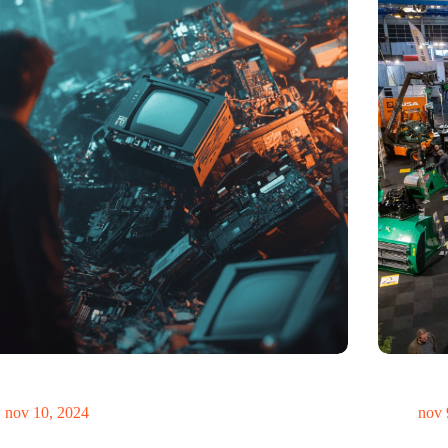
elheid elektronisch afval dreigt te exploderen door AI-
Vakbeurs R
utie
legt accent
nov 10, 2024
nov 