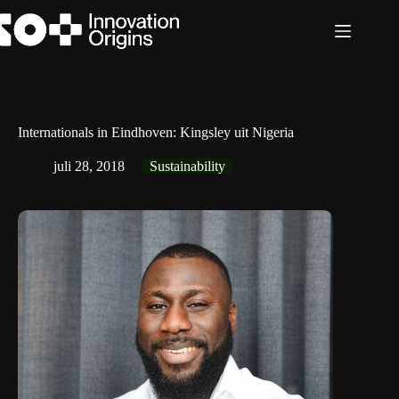
Ga
naar
de
inhoud
Internationals in Eindhoven: Kingsley uit Nigeria
juli 28, 2018
Sustainability