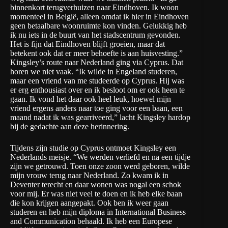
binnenkort terugverhuizen naar Eindhoven. Ik woon
momenteel in België, alleen omdat ik hier in Eindhoven
geen betaalbare woonruimte kon vinden. Gelukkig heb
ik nu iets in de buurt van het stadscentrum gevonden.
Het is fijn dat Eindhoven blijft groeien, maar dat
betekent ook dat er meer behoefte is aan huisvesting.”
Kingsley’s route naar Nederland ging via Cyprus. Dat
horen we niet vaak. “Ik wilde in Engeland studeren,
maar een vriend van me studeerde op Cyprus. Hij was
er erg enthousiast over en ik besloot om er ook heen te
gaan. Ik vond het daar ook heel leuk, hoewel mijn
vriend ergens anders naar toe ging voor een baan, een
maand nadat ik was gearriveerd,” lacht Kingsley hardop
bij de gedachte aan deze herinnering.
Tijdens zijn studie op Cyprus ontmoet Kingsley een
Nederlands meisje. “We werden verliefd en na een tijdje
zijn we getrouwd. Toen onze zoon werd geboren, wilde
mijn vrouw terug naar Nederland. Zo kwam ik in
Deventer terecht en daar wonen was nogal een schok
voor mij. Er was niet veel te doen en ik heb elke baan
die kon krijgen aangepakt. Ook ben ik weer gaan
studeren en heb mijn diploma in International Business
and Communication behaald. Ik heb een Europese