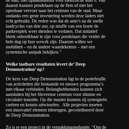
de stad, met oplaadstations voor elektrische auto’s. Van
daaruit kunnen pendelaars op de fiets of met het
openbaar vervoer naar het centrum van de stad. Maar
ondanks een grote investering werden deze laders niet
echt gebruikt. De reden was dat de auto’s na de snelle
laadcyclus van drie uur, op straffe van een boete de
parkeerplek weer dienden te verlaten. Dat initiatief
bleek onbruikbaar te zijn voor pendelaars die verder de
hele dag op hun wewrk zijn. Daarom willen we
mobiliteit – en de andere waardeketens – met een
systemische aanpak bekijken.”
Welke tastbare resultaten levert de’ Deep
Demonstration’ op?
De kern van Deep Demonstration ligt in de portefeuille
van activiteiten die bestaande en nieuwe programma’s
met elkaar verbinden. Belanghebbenden kunnen zich
aansluiten bij het Sloveense centrum voor slimme en
circulaire transitie. Op die manier kunnen zij synergieën
creëren en kennis uitwisselen. Alle projecten moeten
een innovatief element inbrengen, gecoördineerd door
de Deep Demonstration.
Zo is er een project in de verpakkingsindustrie. “Om de