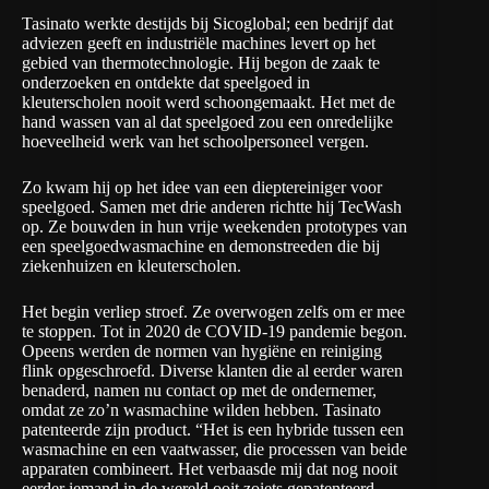
Tasinato werkte destijds bij Sicoglobal; een bedrijf dat
adviezen geeft en industriële machines levert op het
gebied van thermotechnologie. Hij begon de zaak te
onderzoeken en ontdekte dat speelgoed in
kleuterscholen nooit werd schoongemaakt. Het met de
hand wassen van al dat speelgoed zou een onredelijke
hoeveelheid werk van het schoolpersoneel vergen.
Zo kwam hij op het idee van een dieptereiniger voor
speelgoed. Samen met drie anderen richtte hij TecWash
op. Ze bouwden in hun vrije weekenden prototypes van
een speelgoedwasmachine en demonstreeden die bij
ziekenhuizen en kleuterscholen.
Het begin verliep stroef. Ze overwogen zelfs om er mee
te stoppen. Tot in 2020 de COVID-19 pandemie begon.
Opeens werden de normen van hygiëne en reiniging
flink opgeschroefd. Diverse klanten die al eerder waren
benaderd, namen nu contact op met de ondernemer,
omdat ze zo’n wasmachine wilden hebben. Tasinato
patenteerde zijn product. “Het is een hybride tussen een
wasmachine en een vaatwasser, die processen van beide
apparaten combineert. Het verbaasde mij dat nog nooit
eerder iemand in de wereld ooit zoiets gepatenteerd