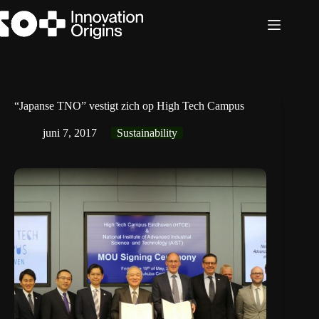
Ga
naar
de
inhoud
“Japanse TNO” vestigt zich op High Tech Campus
juni 7, 2017
Sustainability