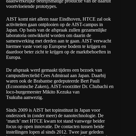
daadwerkelijke bedrijfsmatige productie van de daaruit
voortvloeiende prototypes.
AIST komt niet alleen naar Eindhoven, HTCE zal ook
activiteiten gaan ontplooien op de AIST-campus in
Japan. Op basis van de afspraak zullen gezamenlijke
laboratoria ontwikkeld worden om daarin de
samenwerking met derden aan te gaan. AIST verwacht
hiermee vaste voet op Europese bodem te krijgen en
daardoor beter zicht te krijgen op de marktbehoeften in
Europa.
De afspraak werd gemaakt tijdens een bezoek van
campusdirectielid Cees Admiraal aan Japan. Daarbij
waren ook de Brabantse gedeputeerde Bert Pauli
(Economische Zaken), AIST-voorzitter Dr. Chubachi en
loco-burgemeester Mikito Kezuka van
Tsukuba aanwezig.
Sinds 2009 is AIST het topinstituut in Japan voor
onderzoek in (onder meer) de nanotechnologie. De
‘match’ met HTCE kwam tot stand vanwege beider
focus op open innovatie. De contacten tussen beide
instellingen lopen al sinds 2012. Twee jaar geleden