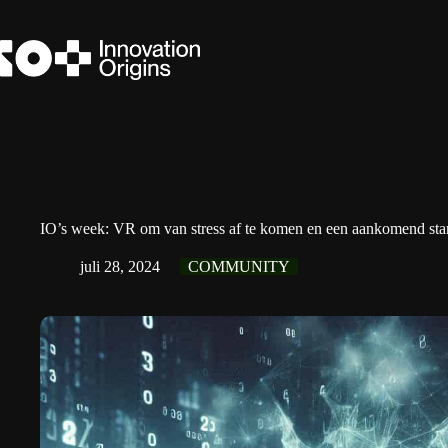
Ga
naar
de
inhoud
IO’s week: VR om van stress af te komen en een aankomend st
juli 28, 2024
COMMUNITY