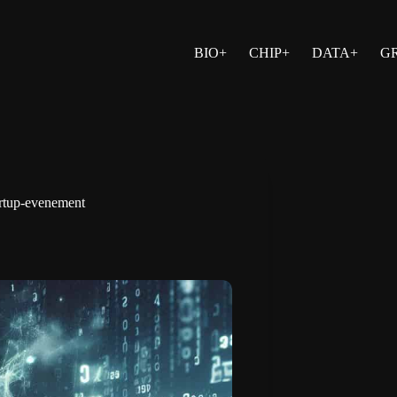
BIO+
CHIP+
DATA+
G
artup-evenement