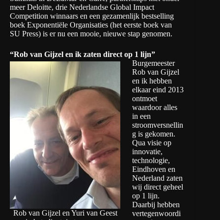
meer Deloitte, drie Nederlandse Global Impact
Competition winnaars en een gezamenlijk bestselling
boek
Exponentiële Organisaties
(het eerste boek van
SU Press) is er nu een mooie, nieuwe stap genomen.
“Rob van Gijzel en ik zaten direct op 1 lijn”
Burgemeester
Rob van Gijzel
en ik hebben
elkaar eind 2013
ontmoet
waardoor alles
in een
stroomversnellin
g is gekomen.
Qua visie op
innovatie,
technologie,
Eindhoven en
Nederland zaten
wij direct geheel
op 1 lijn.
Daarbij hebben
Rob van Gijzel en Yuri van Geest
vertegenwoordi