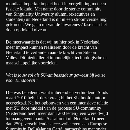
mondiaal beperkte impact heeft in vergelijking met een
fysieke lokatie. Met name door de sterke community
van Singularity University alumni (executives en
studenten) uit Nederland is dit in een stroomversnelling
gekomen. We gaan nu van de ‘awareness’ fase naar het
doen op lokaal niveau.
De meerwaarde is dat wij nu hier ook in Nederland
meer impact kunnen realiseren door de kracht van
Nederland te verbinden aan de kracht van Silicon
Valley. Dit biedt allerlei inhoudelijke, technologische en
maatschappelijke voordelen.
Wat is jouw rol als SU-ambassadeur geweest bij keuze
voor Eindhoven?
Die was bepalend, want initiërend en verbindend. Sinds
maart 2010 heb ik deze vraag bij het SU hoofdkantoor
neergelegd. Na het opbouwen van een intensieve relatie
met SU door middel van de grootste SU-community
(Nederland heeft meer dan 1200 leden), een wereldwijd
toonaangevend aantal SU-alumni uit Nederland (meer
dan 250), verschillende succesvolle events en Europese
Summits in DeLaMar en Carré, partnerships met onder