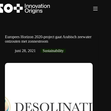
Ga
naar
de
inhoud
Europees Horizon 2020-project gaat Arabisch zeewater
ontzouten met zonnestroom
juni 28, 2021
Sustainability