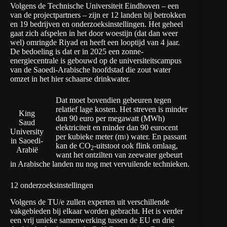
Volgens de Technische Universiteit Eindhoven – een
van de projectpartners – zijn er 12 landen bij betrokken
en 19 bedrijven en onderzoeksinstellingen. Het geheel
gaat zich afspelen in het door woestijn (dat dan weer
wel) omringde Riyad en heeft een looptijd van 4 jaar.
De bedoeling is dat er in 2025 een zonne-
energiecentrale is gebouwd op de universiteitscampus
van de Saoedi-Arabische hoofdstad die zout water
omzet in het hier schaarse drinkwater.
Dat moet bovendien gebeuren tegen
relatief lage kosten. Het streven is minder
King
dan 90 euro per megawatt (MWh)
Saud
elektriciteit en minder dan 90 eurocent
University
per kubieke meter (m
) water. En passant
3
in Saoedi-
kan de CO
-uitstoot ook flink omlaag,
2
Arabië
want het ontzilten van zeewater gebeurt
in Arabische landen nu nog met vervuilende technieken.
12 onderzoeksinstellingen
Volgens de TU/e zullen experten uit verschillende
vakgebieden bij elkaar worden gebracht. Het is verder
een vrij unieke samenwerking tussen de EU en drie