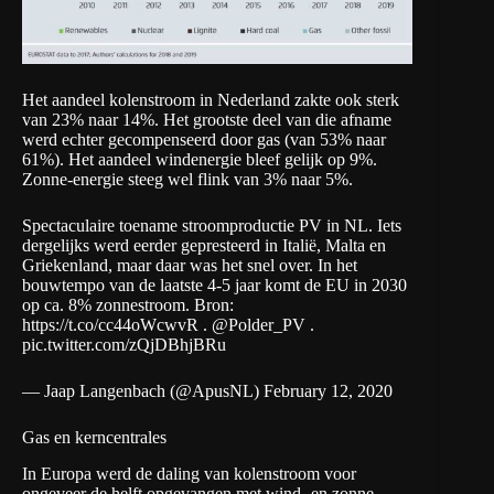
Het aandeel kolenstroom in Nederland zakte ook sterk
van 23% naar 14%. Het grootste deel van die afname
werd echter gecompenseerd door gas (van 53% naar
61%). Het aandeel windenergie bleef gelijk op 9%.
Zonne-energie steeg wel flink van 3% naar 5%.
Spectaculaire toename stroomproductie PV in NL. Iets
dergelijks werd eerder gepresteerd in Italië, Malta en
Griekenland, maar daar was het snel over. In het
bouwtempo van de laatste 4-5 jaar komt de EU in 2030
op ca. 8% zonnestroom. Bron:
https://t.co/cc44oWcwvR
.
@Polder_PV
.
pic.twitter.com/zQjDBhjBRu
— Jaap Langenbach (@ApusNL)
February 12, 2020
Gas en kerncentrales
In Europa werd de daling van kolenstroom voor
ongeveer de helft opgevangen met wind- en zonne-