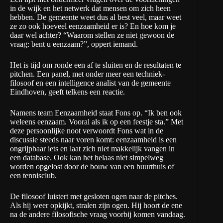
in de wijk en het netwerk dat mensen om zich heen
hebben. De gemeente weet dus al best veel, maar weet
ze zo ook hoeveel eenzaamheid er is? En hoe kom je
daar wel achter? “Waarom stellen ze niet gewoon de
vraag: bent u eenzaam?”, oppert iemand.
Het is tijd om ronde een af te sluiten en de resultaten te
pitchen. Een panel, met onder meer een techniek-
filosoof en een intelligence analist van de gemeente
Eindhoven, geeft telkens een reactie.
Namens team Eenzaamheid staat Fons op. “Ik ben ook
weleens eenzaam. Vooral als ik op een feestje sta.” Met
deze persoonlijke noot verwoordt Fons wat in de
discussie steeds naar voren komt: eenzaamheid is een
ongrijpbaar iets en laat zich niet makkelijk vangen in
een database. Ook kan het helaas niet simpelweg
worden opgelost door de bouw van een buurthuis of
een tennisclub.
De filosoof luistert met gesloten ogen naar de pitches.
Als hij weer opkijkt, stralen zijn ogen. Hij hoort de ene
na de andere filosofische vraag voorbij komen vandaag.