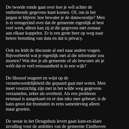
De tweede ronde gaat over hoe je wél achter de
ontbrekende gegevens kunt komen. Of, om in het
jargon te blijven: hoe bewater je de datawoestijn? Men
is er eensgezind over dat de gemeente eigenlijk al best
veel weet, alleen kan zij al die gegevens niet zomaar
aan elkaar koppelen. Er is een grote beer op weg naar
betere benutting van data en dat is privacy.
Ook nu leidt de discussie al snel naar andere vragen.
Bijvoorbeeld wat je eigenlijk met al die informatie zou
moeten? Wat doe je als gemeente of als bewoner als je
wéét dat er veel eenzaamheid is in een wijk?
De filosoof reageert en wijst op de
verantwoordelijkheid die gepaard gaat met weten. Men
moet voorzichtig zijn met in het wilde weg gegevens
verzamelen, zeker als overheid. Als een probleem
eenmaal is aangekaart en er dan niks mee gebeurt, is de
kans groot dat frustraties in eens samenleving alleen
maar groeien.
De sessie in het Designhuis levert gaan kant-en-klare
invulling voor de ambities van de gemeente Eindhoven