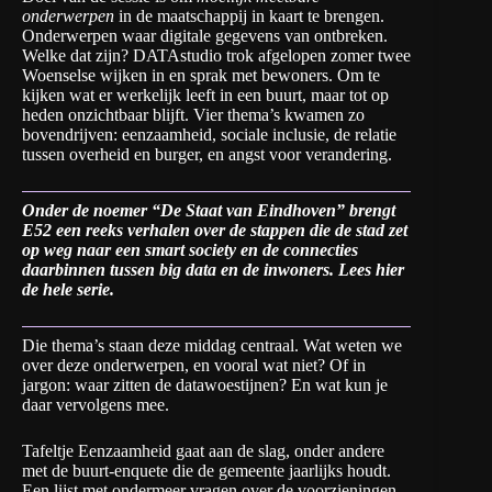
onderwerpen
in de maatschappij in kaart te brengen.
Onderwerpen waar digitale gegevens van ontbreken.
Welke dat zijn? DATAstudio trok afgelopen zomer twee
Woenselse wijken in en sprak met bewoners. Om te
kijken wat er werkelijk leeft in een buurt, maar tot op
heden onzichtbaar blijft. Vier thema’s kwamen zo
bovendrijven: eenzaamheid, sociale inclusie, de relatie
tussen overheid en burger, en angst voor verandering.
Onder de noemer “De Staat van Eindhoven” brengt
E52 een reeks verhalen over de stappen die de stad zet
op weg naar een smart society en de connecties
daarbinnen tussen big data en de inwoners.
Lees hier
de hele serie
.
Die thema’s staan deze middag centraal. Wat weten we
over deze onderwerpen, en vooral wat niet? Of in
jargon: waar zitten de datawoestijnen? En wat kun je
daar vervolgens mee.
Tafeltje Eenzaamheid gaat aan de slag, onder andere
met de buurt-enquete die de gemeente jaarlijks houdt.
Een lijst met ondermeer vragen over de voorzieningen