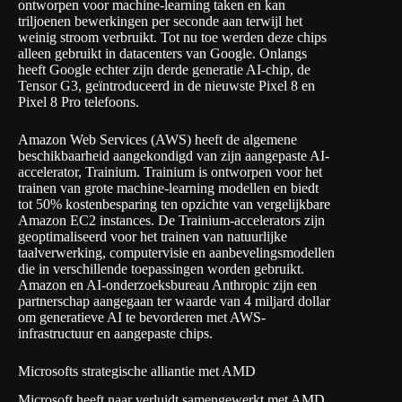
ontworpen voor machine-learning taken en kan
triljoenen bewerkingen per seconde aan terwijl het
weinig stroom verbruikt. Tot nu toe werden deze chips
alleen gebruikt in datacenters van Google. Onlangs
heeft Google echter zijn derde generatie AI-chip, de
Tensor G3, geïntroduceerd in de nieuwste Pixel 8 en
Pixel 8 Pro telefoons.
Amazon Web Services (AWS) heeft de algemene
beschikbaarheid aangekondigd van zijn aangepaste AI-
accelerator, Trainium. Trainium is ontworpen voor het
trainen van grote machine-learning modellen en biedt
tot 50% kostenbesparing ten opzichte van vergelijkbare
Amazon EC2 instances. De Trainium-accelerators zijn
geoptimaliseerd voor het trainen van natuurlijke
taalverwerking, computervisie en aanbevelingsmodellen
die in verschillende toepassingen worden gebruikt.
Amazon en AI-onderzoeksbureau Anthropic zijn een
partnerschap aangegaan ter waarde van 4 miljard dollar
om generatieve AI te bevorderen met AWS-
infrastructuur en aangepaste chips.
Microsofts strategische alliantie met AMD
Microsoft heeft naar verluidt samengewerkt met AMD