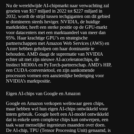
Nu de wereldwijde AI-chipmarkt naar verwachting zal
groeien van $17 miljard in 2022 tot $227 miljard in
2032, wordt de strijd tussen techgiganten om dit gebied
te domineren steeds heviger. NVIDIA, de huidige
marktleider, heeft een sterke positie op de GPU-markt
voor datacenters met een marktaandeel van meer dan
95%. Haar krachtige GPU’s en strategische
partnerschappen met Amazon Web Services (AWS) en
Azure hebben geholpen om haar dominantie te
behouden. AMD daagt de suprematie van NVIDIA
echter uit met zijn nieuwe AI-acceleratorchips, de
Instinct MI300A en PyTorch-partnerschap. AMD’s HIP,
een CUDA-conversietool, en zijn aankomende
processors vormen een aanzienlijke bedreiging voor
NVIDIA’s marktpositie.
Eigen AI-chips van Google en Amazon
Google en Amazon verkopen weliswaar geen chips,
maar hebben wel hun eigen AI-chips ontwikkeld voor
intern gebruik. Google heeft een AI-model ontwikkeld
dat in enkele uren complexe chips kan ontwerpen, een
taak waar menselijke ingenieurs maanden over doen.
De AI-chip, TPU (Tensor Processing Unit) genaamd, is