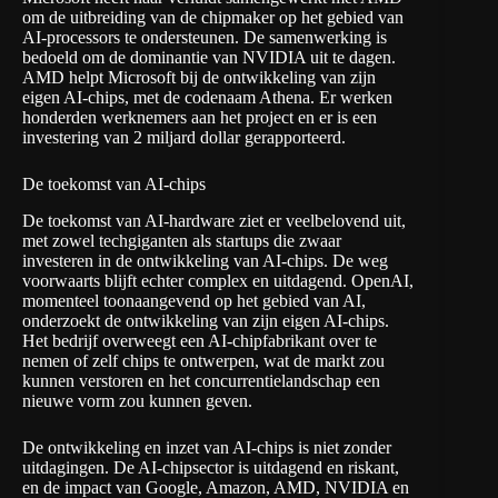
om de uitbreiding van de chipmaker op het gebied van
AI-processors te ondersteunen. De samenwerking is
bedoeld om de dominantie van NVIDIA uit te dagen.
AMD helpt Microsoft bij de ontwikkeling van zijn
eigen AI-chips, met de codenaam Athena. Er werken
honderden werknemers aan het project en er is een
investering van 2 miljard dollar gerapporteerd.
De toekomst van AI-chips
De toekomst van AI-hardware ziet er veelbelovend uit,
met zowel techgiganten als startups die zwaar
investeren in de ontwikkeling van AI-chips. De weg
voorwaarts blijft echter complex en uitdagend. OpenAI,
momenteel toonaangevend op het gebied van AI,
onderzoekt de ontwikkeling van zijn eigen AI-chips.
Het bedrijf overweegt een AI-chipfabrikant over te
nemen of zelf chips te ontwerpen, wat de markt zou
kunnen verstoren en het concurrentielandschap een
nieuwe vorm zou kunnen geven.
De ontwikkeling en inzet van AI-chips is niet zonder
uitdagingen. De AI-chipsector is uitdagend en riskant,
en de impact van Google, Amazon, AMD, NVIDIA en