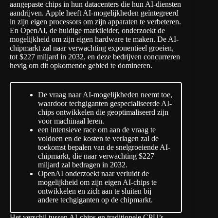
aangepaste chips in hun datacenters die hun AI-diensten
aandrijven. Apple heeft AI-mogelijkheden geïntegreerd
in zijn eigen processors om zijn apparaten te verbeteren.
En OpenAI, de huidige marktleider, onderzoekt de
mogelijkheid om zijn eigen hardware te maken. De AI-
chipmarkt zal naar verwachting exponentieel groeien,
tot $227 miljard in 2032, en deze bedrijven concurreren
hevig om dit opkomende gebied te domineren.
De vraag naar AI-mogelijkheden neemt toe,
waardoor techgiganten gespecialiseerde AI-
chips ontwikkelen die geoptimaliseerd zijn
voor machinaal leren.
een intensieve race om aan de vraag te
voldoen en de kosten te verlagen zal de
toekomst bepalen van de snelgroeiende AI-
chipmarkt, die naar verwachting $227
miljard zal bedragen in 2032.
OpenAI onderzoekt naar verluidt de
mogelijkheid om zijn eigen AI-chips te
ontwikkelen en zich aan te sluiten bij
andere techgiganten op de chipmarkt.
Het verschil tussen AI-chips en traditionele CPU’s