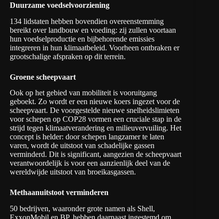
Duurzame voedselvoorziening
134 lidstaten hebben bovendien overeenstemming
bereikt over landbouw en voeding: zij zullen voortaan
hun voedselproductie en bijbehorende emissies
integreren in hun klimaatbeleid. Voorheen ontbraken er
grootschalige afspraken op dit terrein.
Groene scheepvaart
Ook op het gebied van mobiliteit is vooruitgang
geboekt. Zo wordt er een nieuwe koers ingezet
voor de
scheepvaart
. De voorgestelde nieuwe snelheidslimieten
voor schepen op COP28 vormen een cruciale stap in de
strijd tegen klimaatverandering en milieuvervuiling. Het
concept is helder: door schepen langzamer te laten
varen, wordt de uitstoot van schadelijke gassen
verminderd. Dit is significant, aangezien de scheepvaart
verantwoordelijk is voor een aanzienlijk deel van de
wereldwijde uitstoot van broeikasgassen.
Methaanuitstoot verminderen
50 bedrijven, waaronder grote namen als Shell,
ExxonMobil en BP, hebben daarnaast ingestemd om