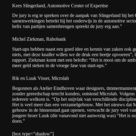
Kees Slingerland, Automotive Center of Expertise
De jury is erg te spreken over de aanpak van Slingerland bij het C
samenwerkingen betrekt hij het onderwijs in de automotive secto
helix van partijen samenbrengen spreekt de jury erg aan.”
Michel Ziekman, Rabobank
Start-ups hebben naast een goed idee en kennis van zaken ook g
niets, met deze knaller willen we de druk een beetje opvoeren”, l
rapport.
Ziekman
komt met een belofte: “Het is mooi om de ambit
meer geld steken in de vroege fase van start-ups.”
Rik en Luuk Visser, Microlab
Begonnen als Atelier Eindhoven waar designers, timmermannen(
zonder gereedschap terecht konden, ontstond Microlab. Volgens
iedereen welkom is. “Op het snijvlak van verschillende disciplin
Het is veel meer dan een verzamelgebouw. Met het nieuws dat
M
gebouw in de binnenstad gaat openen, verwacht de jury veel van
jongere broer Luuk (die vanavond niet aanwezig was) “Het is su
doen.”
[box type=”shadow”]