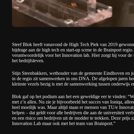
Steef Blok heeft vanavond de High Tech Piek van 2019 gewonnen.
bijdrage aan de high tech en start-up scene in de Brainport regio.
verantwoordelijk voor het Innovation lab. Hier zorgt hij voor de
het bedrijfsleven.
Stijn Steenbakkers, wethouder van de gemeente Eindhoven en jur
in de regio zit samenwerken in ons DNA. De afgelopen jaren heeft
kleinste vezels bezig is met de samenwerking tussen onderwijs en
Blok gaf op het podium aan het een geweldige eer te vinden: “
met z’n allen. Nu zie je bijvoorbeeld het succes van
Ioniqa
, alle
heel moeilijk was. Maar altijd staan er mensen van
TU/e Innovat
helpen – dat geldt voor alle bedrijven die aan de universiteit ver
en een risico om bedrijven uit de modder te trekken. Deze prijs z
Innovation Lab maar ook met het team van Brainport.”