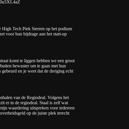
/r20u5XL4aZ
e High Tech Piek Sterren op het podium
et voor hun bijdrage aan het start-up
 straat komt te liggen hebben we een groot
rbuiten bewuster om te gaan met hun
is gebeurd en je weet dat de dreiging echt
nenhalen van de
Regiodeal
. Volgens het
t er in de regiodeal. Staal is zelf wat
 mijn waardering uitspreken voor iedereen
overheidsgeld op de juiste plek terecht