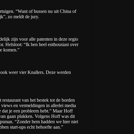
ertuigen. “Want of bussen nu uit China of
jk”, zo meldt de jury.
lijk zijn voor alle patenten in deze regio
r. Helsloot: “Ik ben heel enthousiast over
zie komen.”
 ook weer vier Knallers. Deze werden
restaurant van het bestek tot de borden
n views en vermeldingen in allerlei media
e dat je een probleem hebt.” Maar Hoff
n van gaan plukken. Volgens Hoff was dit
lipsman. “Zonder hem hadden we hier niet
ebben start-ups echt behoefte aan.”