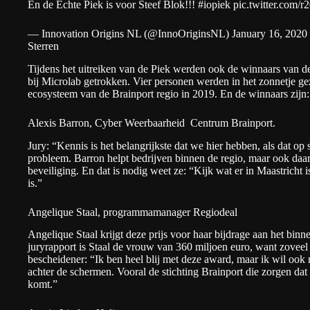
En de Echte Piek is voor Steef Blok!!!
#iopiek
pic.twitter.com
— Innovation Origins NL (@InnoOriginsNL)
January 16, 2020
Sterren
Tijdens het uitreiken van de Piek werden ook de winnaars van d
bij Microlab getrokken. Vier personen werden in het zonnetje gez
ecosysteem van de Brainport regio in 2019. En de winnaars zijn:
Alexis Barron, Cyber Weerbaarheid Centrum Brainport.
Jury: “Kennis is het belangrijkste dat we hier hebben, als dat op
probleem. Barron helpt bedrijven binnen de regio, maar ook daa
beveiliging. En dat is nodig weet ze: “Kijk wat er in Maastricht 
is.”
Angelique Staal, programmamanager Regiodeal
Angelique Staal krijgt deze prijs voor haar bijdrage aan het bin
juryrapport is Staal de vrouw van 360 miljoen euro, want zoveel zi
bescheidener: “Ik ben heel blij met deze award, maar ik wil ook
achter de schermen. Vooral de stichting Brainport die zorgen dat 
komt.”