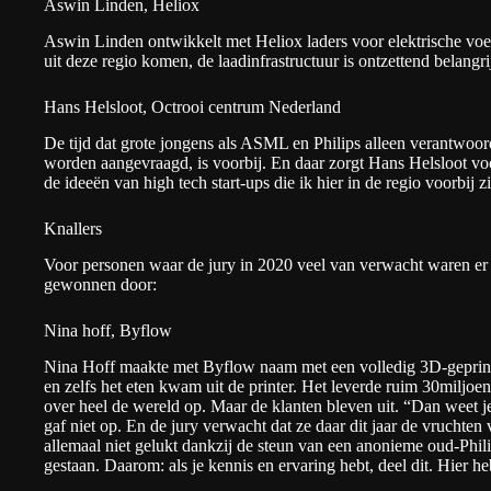
Aswin Linden, Heliox
Aswin Linden ontwikkelt met
Heliox
laders voor elektrische vo
uit deze regio komen, de laadinfrastructuur is ontzettend belangri
Hans Helsloot, Octrooi centrum Nederland
De tijd dat grote jongens als ASML en Philips alleen verantwoorde
worden aangevraagd, is voorbij. En daar zorgt Hans Helsloot voo
de ideeën van high tech start-ups die ik hier in de regio voorbij 
Knallers
Voor personen waar de jury in 2020 veel van verwacht waren er
gewonnen door:
Nina hoff, Byflow
Nina Hoff maakte met
Byflow
naam met een volledig 3D-geprint 
en zelfs het eten kwam uit de printer. Het leverde ruim 30miljoe
over heel de wereld op. Maar de klanten bleven uit. “Dan weet j
gaf niet op. En de jury verwacht dat ze daar dit jaar de vruchte
allemaal niet gelukt dankzij de steun van een anonieme oud-Phi
gestaan. Daarom: als je kennis en ervaring hebt, deel dit. Hier h