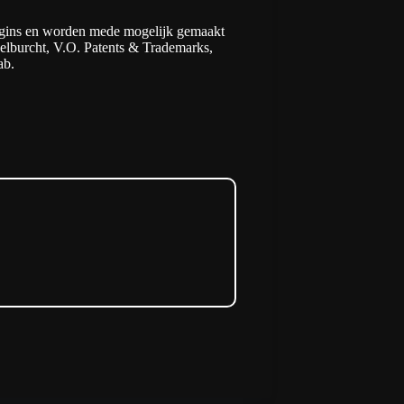
rigins en worden mede mogelijk gemaakt
elburcht
,
V.O. Patents & Trademarks
,
ab
.