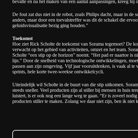
bevatte en na het maken van een aantal aanpassingen, kreeg hij o
De fout zat dus niet in de robot, zoals Philips dacht, maar in de
anders, maar door een toevalstreffer was dit de schakel die ervo
geluidsvisualisatie bezig ging houden.”
Toekomst
Hoe ziet Rick Scholte de toekomst van Sorama tegemoet? De kom
verwacht op het gebied van activiteiten, omzet en het team. Soram
Scholte “een stip op de horizon” noemt. “Het pad er naartoe is nie
lijn.” Door de snelheid van technologische ontwikkelingen, moet 
passen aan zijn omgeving. Vijf jaar vooruitdenken, is vaak al te
sprints, hele korte twee-weekse ontwikkelcycli.
Uiteindelijk wil Scholte in de buurt van die stip uitkomen. Soram
steeds sneller. Veel producten zijn al stiller bij mensen in huis 
luistert, is er ook nog een lange weg te gaan. “Er is zoveel nodi
producten stiller te maken. Zolang we daar niet zijn, ben ik niet k