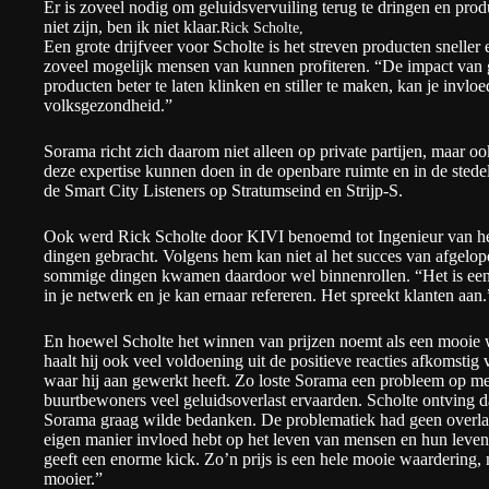
Er is zoveel nodig om geluidsvervuiling terug te dringen en prod
niet zijn, ben ik niet klaar.
Rick Scholte,
Een grote drijfveer voor Scholte is het streven producten sneller e
zoveel mogelijk mensen van kunnen profiteren. “De impact van g
producten beter te laten klinken en stiller te maken, kan je invl
volksgezondheid.”
Sorama richt zich daarom niet alleen op private partijen, maar oo
deze expertise kunnen doen in de openbare ruimte en in de sted
de Smart City Listeners op
Stratumseind
en
Strijp-S
.
Ook werd Rick Scholte door KIVI benoemd tot
Ingenieur van h
dingen gebracht. Volgens hem kan niet al het succes van afgelop
sommige dingen kwamen daardoor wel binnenrollen. “Het is een h
in je netwerk en je kan ernaar refereren. Het spreekt klanten aan.
En hoewel Scholte het winnen van prijzen noemt als een mooie 
haalt hij ook veel voldoening uit de positieve reacties afkomstig
waar hij aan gewerkt heeft. Zo loste Sorama een probleem op met
buurtbewoners veel geluidsoverlast ervaarden. Scholte ontving d
Sorama graag wilde bedanken. De problematiek had geen overlast
eigen manier invloed hebt op het leven van mensen en hun leven
geeft een enorme kick. Zo’n prijs is een hele mooie waardering, 
mooier.”