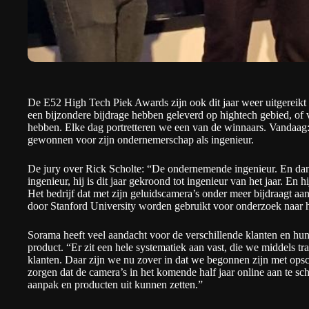
De E52 High Tech Piek Awards zijn ook dit jaar weer uitgereikt
een bijzondere bijdrage hebben geleverd op hightech gebied, of
hebben. Elke dag portretteren we een van de winnaars. Vandaag: 
gewonnen voor zijn ondernemerschap als ingenieur.
De jury over Rick Scholte: “De ondernemende ingenieur. En dan
ingenieur, hij is dit jaar gekroond tot ingenieur van het jaar. En
Het bedrijf dat met zijn geluidscamera’s onder meer bijdraagt a
door Stanford University worden gebruikt voor onderzoek naar he
Sorama
heeft veel aandacht voor de verschillende klanten en hun 
product. “Er zit een hele systematiek aan vast, die we middels t
klanten. Daar zijn we nu zover in dat we begonnen zijn met ops
zorgen dat de camera’s in het komende half jaar online aan te sc
aanpak en producten uit kunnen zetten.”