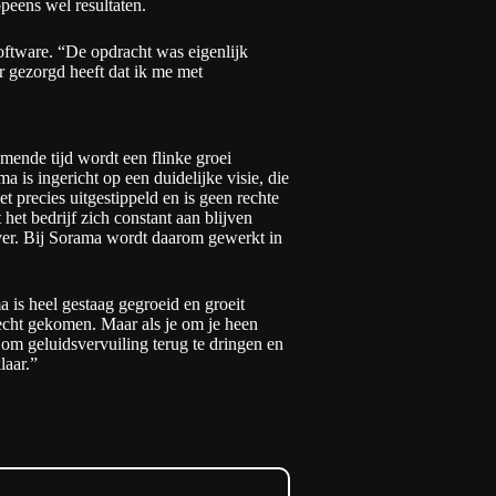
peens wel resultaten.
 software. “De opdracht was eigenlijk
or gezorgd heeft dat ik me met
ende tijd wordt een flinke groei
a is ingericht op een duidelijke visie, die
t precies uitgestippeld en is geen rechte
het bedrijf zich constant aan blijven
 ver. Bij Sorama wordt daarom gewerkt in
a is heel gestaag gegroeid en groeit
terecht gekomen. Maar als je om je heen
g om geluidsvervuiling terug te dringen en
laar.”