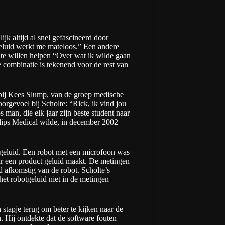
jk altijd al snel gefascineerd door
 geluid werkt me mateloos.” Een andere
n te willen helpen “Over wat ik wilde gaan
 combinatie is tekenend voor de rest van
 bij Kees Slump, van de groep medische
rgevoel bij Scholte: “Rick, ik vind jou
man, die elk jaar zijn beste student naar
ilips Medical wilde, in december 2002
tgeluid. Een robot met een microfoon was
r een product geluid maakt. De metingen
 afkomstig van de robot. Scholte’s
 het robotgeluid niet in de metingen
 stapje terug om beter te kijken naar de
. Hij ontdekte dat de software fouten