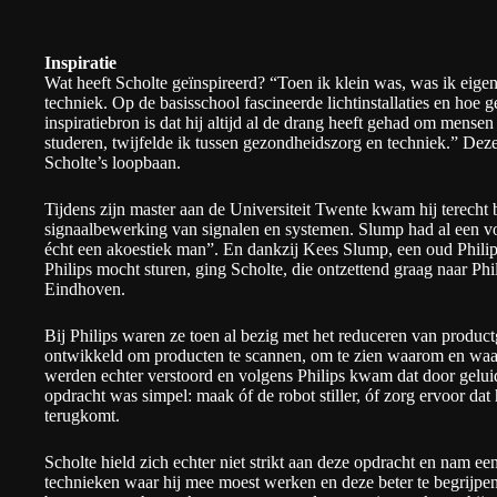
Inspiratie
Wat heeft Scholte geïnspireerd? “Toen ik klein was, was ik eigenli
techniek. Op de basisschool fascineerde lichtinstallaties en hoe
inspiratiebron is dat hij altijd al de drang heeft gehad om mense
studeren, twijfelde ik tussen gezondheidszorg en techniek.” Deze
Scholte’s loopbaan.
Tijdens zijn master aan de Universiteit Twente kwam hij terecht
signaalbewerking van signalen en systemen. Slump had al een voo
écht een akoestiek man”. En dankzij Kees Slump, een oud Philips 
Philips mocht sturen, ging Scholte, die ontzettend graag naar Ph
Eindhoven.
Bij Philips waren ze toen al bezig met het reduceren van produc
ontwikkeld om producten te scannen, om te zien waarom en waa
werden echter verstoord en volgens Philips kwam dat door geluid
opdracht was simpel: maak óf de robot stiller, óf zorg ervoor dat
terugkomt.
Scholte hield zich echter niet strikt aan deze opdracht en nam een
technieken waar hij mee moest werken en deze beter te begrijpen